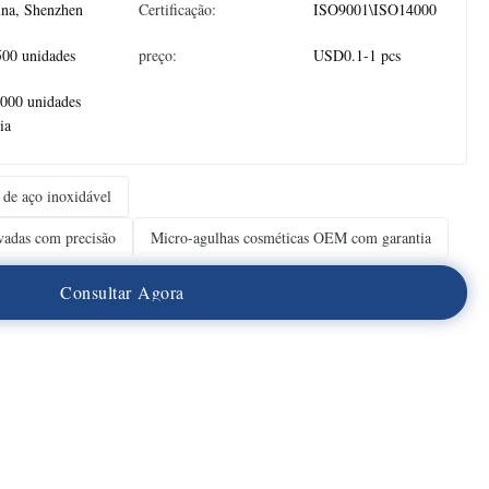
na, Shenzhen
Certificação:
ISO9001\ISO14000
500 unidades
preço:
USD0.1-1 pcs
.000 unidades
ia
 de aço inoxidável
vadas com precisão
Micro-agulhas cosméticas OEM com garantia
C
o
n
s
u
l
t
a
r
A
g
o
r
a