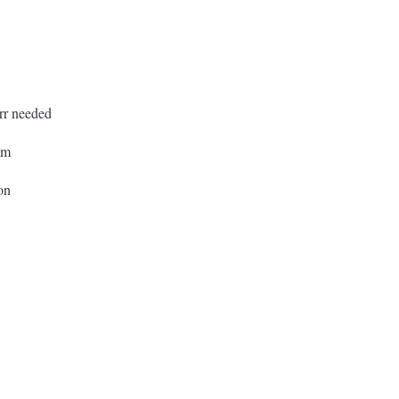
rr needed
mm
on