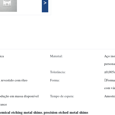
>
ica
Material:
Aço ino
persona
Tolerância:
±0,005m
, revestido com óleo
Forma:
Formas
com vár
rodução em massa disponível
Tempo de espera:
Amostra
cance
emical etching metal shims
precision etched metal shims
,