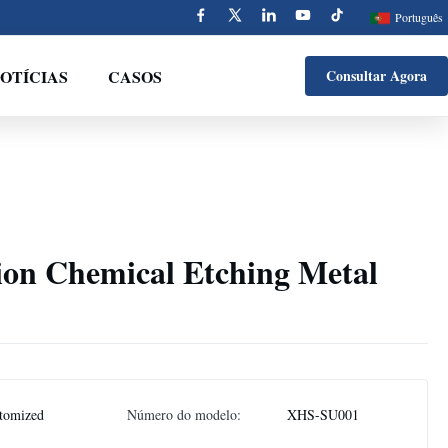
Português
OTÍCIAS
CASOS
Consultar Agora
ion Chemical Etching Metal
tomized
Número do modelo:
XHS-SU001