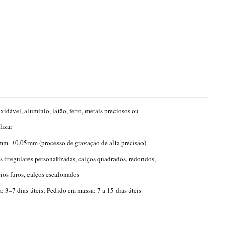
xidável, alumínio, latão, ferro, metais preciosos ou
lizar
m–±0,05mm (processo de gravação de alta precisão)
 irregulares personalizadas, calços quadrados, redondos,
ios furos, calços escalonados
: 3–7 dias úteis; Pedido em massa: 7 a 15 dias úteis