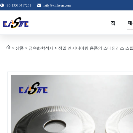
-86-13510417251
haily@xinhsen.com
집
제
상품
금속화학석재
정밀 엔지니어링 용품의 스테인리스 스틸