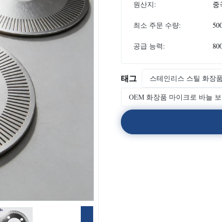
원산지:
중
최소 주문 수량:
50
공급 능력:
80
태그
스테인리스 스틸 화장품
OEM 화장품 마이크로 바늘 