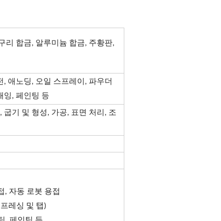
구리 합금, 알루미늄 합금, 주황판,
전, 애노딩, 오일 스프레이, 파우더
래잉, 페인팅 등
 굽기 및 형성, 가공, 표면 처리, 조
접, 자동 로봇 용접
 프레싱 및 탭)
팅, 페인팅 등