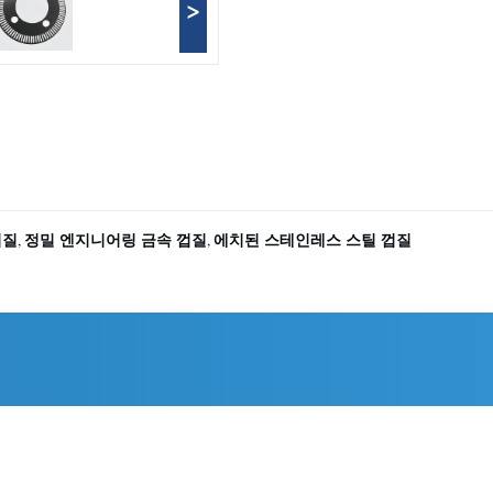
>
껍질
정밀 엔지니어링 금속 껍질
에치된 스테인레스 스틸 껍질
,
,