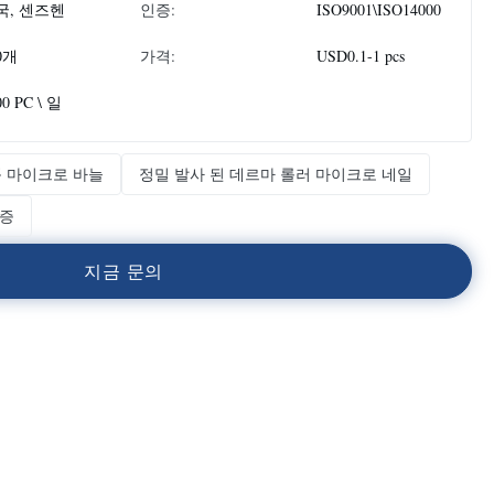
국, 센즈헨
인증:
ISO9001\ISO14000
0개
가격:
USD0.1-1 pcs
00 PC \ 일
 마이크로 바늘
정밀 발사 된 데르마 롤러 마이크로 네일
보증
지
금
문
의