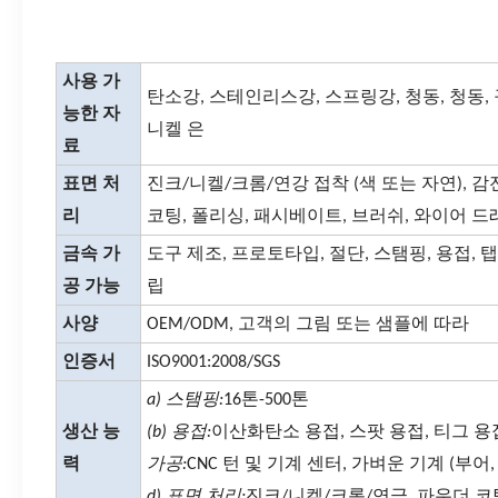
사용 가
탄소강, 스테인리스강, 스프링강, 청동, 청동, 
능한 자
니켈 은
료
표면 처
진크/니켈/크롬/연강 접착 (색 또는 자연), 감
리
코팅, 폴리싱, 패시베이트, 브러쉬, 와이어 드
금속 가
도구 제조, 프로토타입, 절단, 스탬핑, 용접, 탭,
공 가능
립
사양
OEM/ODM, 고객의 그림 또는 샘플에 따라
인증서
ISO9001:2008/SGS
a) 스탬핑:
16톤-500톤
생산 능
(b) 용접:
이산화탄소 용접, 스팟 용접, 티그 용
력
가공:
CNC 턴 및 기계 센터, 가벼운 기계 (부어,
d) 표면 처리:
진크/니켈/크롬/연금, 파우더 코