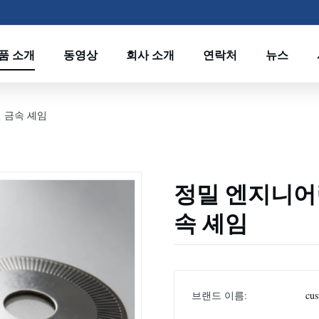
품 소개
동영상
회사 소개
연락처
뉴스
 금속 셰임
정밀 엔지니어
속 셰임
브랜드 이름:
cus