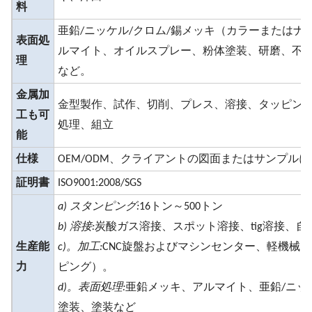
料
亜鉛/ニッケル/クロム/錫メッキ（カラーまたはナ
表面処
ルマイト、オイルスプレー、粉体塗装、研磨、不
理
など。
金属加
金型製作、試作、切削、プレス、溶接、タッピン
工も可
処理、組立
能
仕様
OEM/ODM、クライアントの図面またはサンプル
証明書
ISO9001:2008/SGS
a) スタンピング:
16トン～500トン
b) 溶接:
炭酸ガス溶接、スポット溶接、tig溶接、
生産能
c)。加工:
CNC旋盤およびマシンセンター、軽機械
力
ピング）。
d)。表面処理:
亜鉛メッキ、アルマイト、亜鉛/ニッ
塗装、塗装など