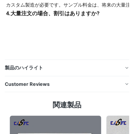
カスタム製造が必要です。サンプル料金は、将来の大量注
4.大量注文の場合、割引はありますか?
はい。生産効率の最適化により、注文数量が増えるほど単
い。
カスタマイズと技術的な FAQ
Q1: 私たちの図面に従って製造できますか?
はい。 CAD図面（DXF、DWG、PDF、AI形式可）を
開口径、厚み、表面処理のオーダーメイドが可能です。
製品のハイライト
Q2: 最小のスリット幅または穴径はどれくらいですか
化学エッチング 精密工学用途向けのステンレス鋼金属シ
精密なスリット、開口部、その他のエッチングされた微細
Customer Reviews
ム 利用可能な材料 炭素鋼、ステンレス鋼、ばね鋼、青
チャ サイズは 0.01 mm (10 μm) に達することがあります。
銅、黄銅、銅合金、アルミニウム合金、ブリキ、洋白 表
4.5
一般的なフィーチャーの公差は±5 μm ～ ±10 μm の
関連製品
面処理 亜鉛/ニッケル/クロム/錫メッキ（カラーまたはナ
す。
Based on 50 reviews recently
チュラル）、亜鉛メッキ、アルマイト、オイルスプレー、
超精密部品の場合、図面と技術要件を評価して、必要な精
5
50%
粉体塗装、研磨、不動態化、刷毛引き、伸線、塗装など。
ー切断、または両方のプロセスの組み合わせが最適である
4
50%
金属加工も可能 金型製作、試作、切削、プレス、溶接、
3
0
最終的な能力と公差管理は技術評価後に確認されます。