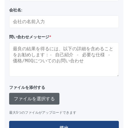
連絡いただければ、急ぎの生産も可能です。
会社名:
大量生産のリードタイムは、注文数量、設計の複雑さ、および
す。最終的なスケジュールは技術評価後に決定されます。
Q4: どのような配送方法がありますか?
当社は、国際速達輸送 (DHL、FedEx、UPS) に加
問い合わせメッセージ
*
しています。
米国および EU への速達配送には通常 5 ～ 7 日かかります
船便は目的地やスケジュールによって異なりますが、約 15
お急ぎ性やご予算に応じて最適な配送方法をご提案させて
Q5: 製品の品質をどのように保証しますか?
品質保証は、すべての技術要件が明確に定義されているこ
ファイルを添付する
量産時には厳格な工程内検査と最終寸法検査を実施して出
度、図面仕様への準拠が保証されます。
ファイルを選択する
最大5つのファイルがアップロードできます