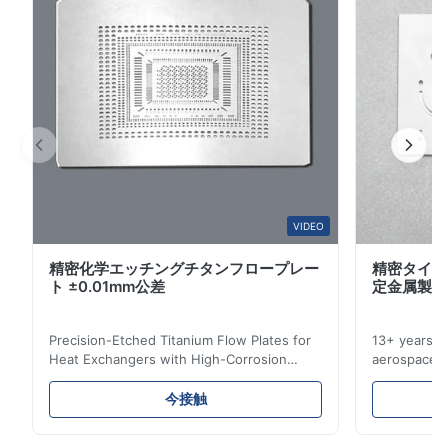
2
0
タッピング、曲げ成形、機械加工、表面処理、組立 仕様
1
0
OEM/ODM、クライアントの図面またはサンプルに従って
Q3: どのような製造機能を提供していますか?
証明書 ISO9001:2008/SGS 生産能力 a) スタンピング:16
当社は、化学エッチング、高精度レーザー切断、CNC 加
トン～500トンb) 溶接:炭酸ガス溶接、...
E*a
製造チェーンを提供します。
E
お客様の図面や技術的要件に基づいて、精度、性能、コス
Nov 28.2025
し、推奨します。
The mesh made by this company is really precise and quite
黒染め、メッキ、その他特注仕上げなどの表面処理も幅広
good. We will customize from this company again next time. It
当社の統合生産機能により、異なるプロセスに対して複数
would be even better if the delivery time could be shorter.
VIDEO
サプライチェーンを簡素化し、プロジェクトの効率を向上
します。
精密化学エッチングチタンフロープレー
精密タイタ
M*e
M
ト ±0.01mm公差
定金属製造
Q4: どのような材料がありますか?
Nov 26.2025
Precision-Etched Titanium Flow Plates for
13+ years ex
一般的な材質としては、SUS304、SUS316ステンレ
I think the blades they made are very precise. The packaging
Heat Exchangers with High-Corrosion
aerospace, m
is excellent and the product has no burrs. The service is also
じて他の材料も評価できます。
Resistance Flow Plate Overview Xinhaisen
applications.
very good.
Q5: どのような公差を達成できますか?
Technology specializes in manufacturing
solutions wi
今接触
high-precision chemically etched flow
instant quo
フィーチャの公差は、プロセスと厚さに応じて通常 ±5μm ～ 
plates for plastic injection molding, die
for High-Pe