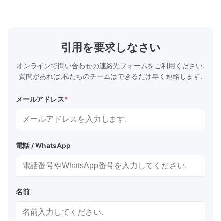
Q6: エッチングとレーザーカットではどちらの加工
casting, and other industrial applications.
Industries 
Our flow plates offer superior flow control,
solutions po
化学エッチングは、滑らかなエッジと機械的ストレスのな
exceptional durability, and precise channel
components
り厚い材料や大きな形状に適しています。設計に基づいて
geometries that optimize material
(heat-resist
distribution in production processes. Flow
structural 
Q7: ラピッドプロトタイピングは提供していますか?
引用を要求しなさい
Plate Features Complex, Burr
(surgical to
はい。材料や作業量に応じて、単純なデザインの場合は 2
オンラインで問い合わせの連絡先フォームをご利用ください.
一般および支払いに関するよくある質問
質問があれば,私たちのチームはできるだけ早く連絡します.
Q1: MOQは何ですか?
メールアドレス
*
当社のMOQは1個から始まります。少量生産・試作から
Q2: どのような支払い方法を利用できますか?
当社では、T/T (銀行振込)、PayPal (主にサンプル
ートされる安全な支払い方法を受け入れており、買い手と
電話 / WhatsApp
当社は、合意に基づいて、他の国際的に認められたサード
払い条件は、注文金額と協力履歴に基づいて議論できます
Q3: 納期はどれくらいですか?
名前
標準的なサンプルリードタイムは、設計の複雑さと材料の入手
緊急のプロジェクトの場合は、適格な設計について 24 