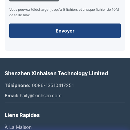
L'expédition express aux États-Unis et dans l'UE prend géné
Vous pouvez télécharger jusqu'à 5 fichiers et chaque fichier de 10M
Le fret maritime peut prendre environ 15 à 21 jours, selon la 
de taille max.
Nous recommanderons la méthode d'expédition la plus appr
Q5: Comment assurez-vous la qualité du produit?
Envoyer
L'assurance de la qualité commence par une confirmation détai
toutes les exigences techniques.
Pendant la production en série, nous mettons en œuvre des
dimensionnelles finales avant expédition.et conformité ave
Shenzhen Xinhaisen Technology Limited
Téléphone:
0086-13510417251
Email:
haily@xinhsen.com
Liens Rapides
À La Maison