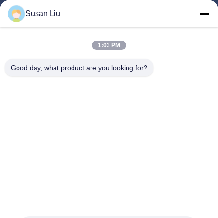
Produits
Susan Liu
Vidéos
A Propos De Nous
1:03 PM
Visite D'usine
Good day, what product are you looking for?
Contrôle De La Qualité
Contact
Nouvelles
Les Affaires
Suivez-Nous!