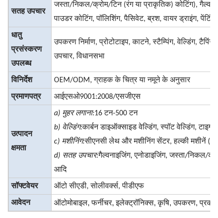
जस्ता/निकल/क्रोम/टिन (रंग या प्राकृतिक) कोटिंग), गैल्वन
सतह उपचार
पाउडर कोटिंग, पॉलिशिंग, पैसिवेट, ब्रश, वायर ड्राइंग, पेंटिं
धातु
उपकरण निर्माण, प्रोटोटाइप, काटने, स्टैम्पिंग, वेल्डिंग, टैपि
प्रसंस्करण
उपचार, विधानसभा
उपलब्ध
विनिर्देश
OEM/ODM, ग्राहक के चित्र या नमूने के अनुसार
प्रमाणपत्र
आईएसओ9001:2008/एसजीएस
a) मुहर लगाना:
16 टन-500 टन
b) वेल्डिंग:
कार्बन डाइऑक्साइड वेल्डिंग, स्पॉट वेल्डिंग, टाइग व
उत्पादन
c) मशीनिंग:
सीएनसी लेथ और मशीनिंग सेंटर, हल्की मशीनें (ड्रि
क्षमता
d) सतह उपचार:
गैल्वनाइजिंग, एनोडाइजिंग, जस्ता/निकल/क्रो
आदि
सॉफ्टवेयर
ऑटो सीएडी, सोलीवर्क्स, पीडीएफ
ऑटोमोबाइल, फर्नीचर, इलेक्ट्रॉनिक्स, कृषि, उपकरण, प्रका
आवेदन