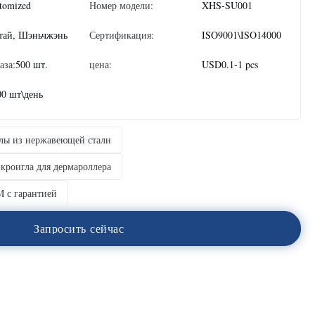
tomized
Номер модели:
XHS-SU001
тай, Шэньчжэнь
Сертификация:
ISO9001\ISO14000
аза:
500 шт.
цена:
USD0.1-1 pcs
00 шт\день
лы из нержавеющей стали
кроигла для дермароллера
 с гарантией
З
а
п
р
о
с
и
т
ь
с
е
й
ч
а
с