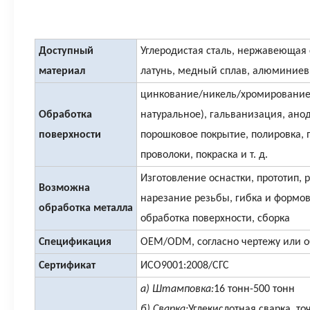
Доступный
Углеродистая сталь, нержавеющая 
материал
латунь, медный сплав, алюминиев
цинкование/никель/хромирование
Обработка
натуральное), гальванизация, ано
поверхности
порошковое покрытие, полировка, 
проволоки, покраска и т. д.
Изготовление оснастки, прототип, р
Возможна
нарезание резьбы, гибка и формов
обработка металла
обработка поверхности, сборка
Спецификация
OEM/ODM, согласно чертежу или о
Сертификат
ИСО9001:2008/СГС
а) Штамповка:
16 тонн-500 тонн
б) Сварка:
Углекислотная сварка, то