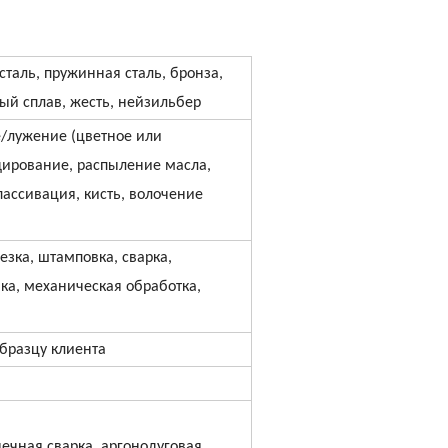
сталь, пружинная сталь, бронза,
ый сплав, жесть, нейзильбер
/лужение (цветное или
дирование, распыление масла,
пассивация, кисть, волочение
езка, штамповка, сварка,
ка, механическая обработка,
бразцу клиента
чечная сварка, аргонодуговая