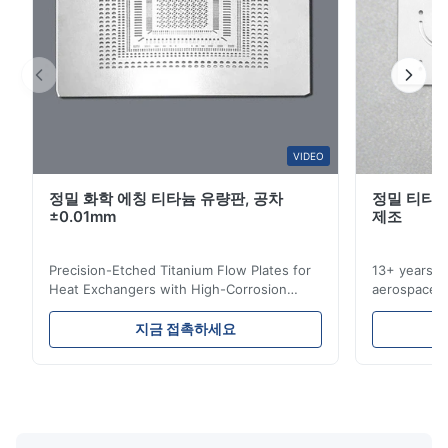
A*n
A
Nov 6.2025
The nameplates are designed very beautifully.
VIDEO
정밀 화학 에칭 티타늄 유량판, 공차
정밀 티타늄
±0.01mm
제조
Precision-Etched Titanium Flow Plates for
13+ years ex
Heat Exchangers with High-Corrosion
aerospace, m
Resistance Flow Plate Overview Xinhaisen
applications.
Technology specializes in manufacturing
solutions wi
지금 접촉하세요
high-precision chemically etched flow
instant quo
plates for plastic injection molding, die
for High-Pe
casting, and other industrial applications.
Industries 
Our flow plates offer superior flow control,
solutions po
exceptional durability, and precise channel
components
geometries that optimize material
(heat-resist