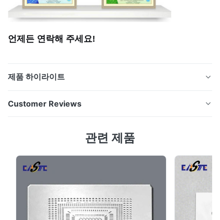
언제든 연락해 주세요!
제품 하이라이트
산업 조립 및 간격 조정을위한 사용자 정의 얇은 스테인리
Customer Reviews
스 스틸 샴 시트 제품 개요 금속 셰임은 작은 공백을 채우
거나 부품 사이의 정렬을 조정하는 데 사용되는 정밀 엔지
5.0
관련 제품
니어링의 얇은 금속 간격입니다.우리는 자동차와 같은 산
Based on 50 reviews recently
업에 고정도의 새겨진 금속 껍질을 생산합니다, 항공우주,
5
100%
의료기기, 전자제품, 기계적 조립품. 우리의 쉐임은 안정적
4
0
인 두께, 튀김 없는 가장자리, 그리고 안정적인 성능을 위한
3
0
2
0
단단한 관용을 제공합니다. 에칭 과정 우리는광화학석재
1
0
(화학 밀링)금속 껍질을 제조하기 위해: 재료 청소● 원료
금속 가닥 은 철저 히 청소 ...