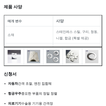
제품 사양
사양
매개 변수
스테인레스 스틸, 구리, 청동,
소재
니켈, 합금 (특별 제공)
두께
00.02mm 1.5mm
최소 구멍 크기
00.03mm
최소 선 너비
00.015mm
신청서
선행 시간
빠르게 (일 내에 샘플 준비)
자동차
간격 조절, 엔진 집합체
항공우주
중요한 부품의 정밀 정렬
의료기기
수술용 기기용 간격장