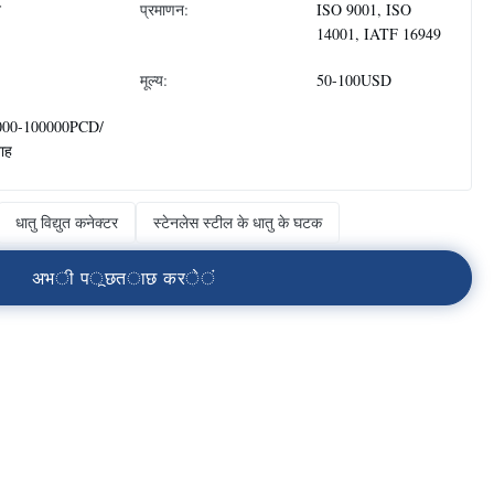
न
प्रमाणन:
ISO 9001, ISO
14001, IATF 16949
मूल्य:
50-100USD
000-100000PCD/
ताह
धातु विद्युत कनेक्टर
स्टेनलेस स्टील के धातु के घटक
अ
भ
ी
प
ू
छ
त
ा
छ
क
र
े
ं