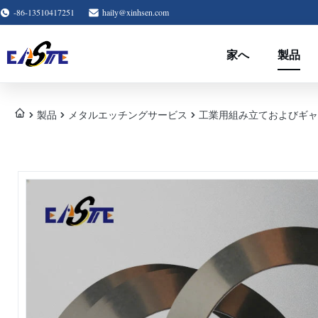
-86-13510417251
haily@xinhsen.com
家へ
製品
製品
メタルエッチングサービス
工業用組み立ておよびギャ