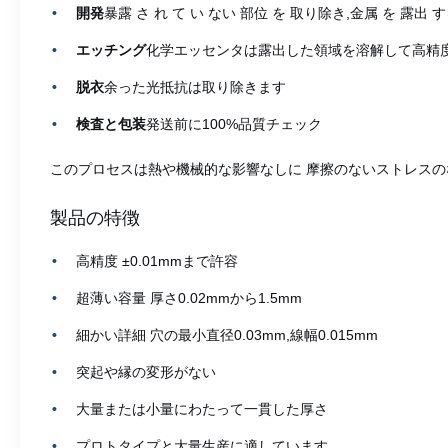
開発
暴露 さ れ て い ない 部位 を 取り除き,金属 を 露出 す
エッチング
化学エッセンタは露出した領域を溶解して高精
脱衣
余った光抵抗は取り除きます
検査と包装
発送前に100%品質チェック
このプロセスは熱や機械的な影響なしに 摩擦のないストレス
製品の特徴
高精度 ±0.01mmまで許容
超薄い容量 厚さ0.02mmから1.5mm
細かい詳細 穴の最小直径0.03mm,線幅0.015mm
突起や縁の変形がない
大量または小量にわたって一貫した厚さ
プロトタイプと大量生産に適しています