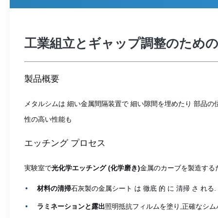
工業組立とギャップ調整のため
製品概要
メタルシムは 細い金属間隔装置で 細い隙間を埋めたり 部品の
性の高い性能も
エッチング プロセス
実験室で
光化学エッチング (化学磨き)
金属のカーブを製造するた
材料の清掃
石灰製の金属シート は 徹底 的 に 清掃 さ れる.
ラミネーションと露出
照明抵抗フィルムを塗り,正確なシム