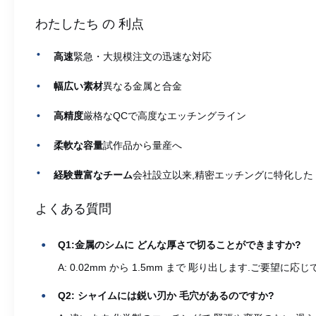
わたしたち の 利点
高速
緊急・大規模注文の迅速な対応
幅広い素材
異なる金属と合金
高精度
厳格なQCで高度なエッチングライン
柔軟な容量
試作品から量産へ
経験豊富なチーム
会社設立以来,精密エッチングに特化した
よくある質問
Q1:金属のシムに どんな厚さで切ることができますか?
A: 0.02mm から 1.5mm まで 彫り出します.ご要望
Q2: シャイムには鋭い刃か 毛穴があるのですか?