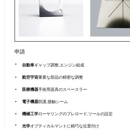
申請
自動車
ギャップ調整,エンジン組成
航空宇宙
重要な部品の精密な調整
医療機器
手術用器具のスペースラー
電子機器
防護,接触シーム
機械工学
ローヤリングのプレロード,ツールの設定
光学
オプティカルマントに精巧な位置付け