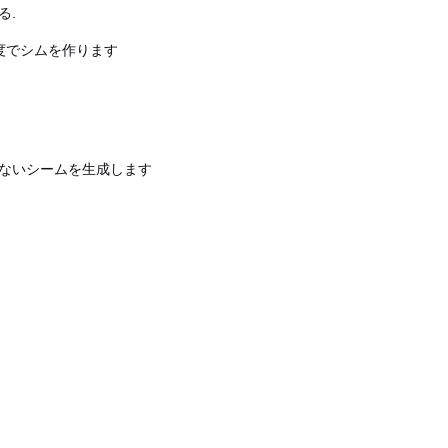
る.
度でシムを作ります
のないシームを生成します