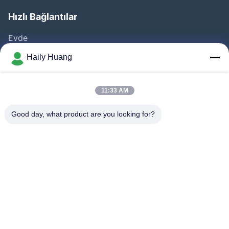
Hızlı Bağlantılar
Evde
Ürünler
Haily Huang
VİDEOLAR
Hakkımızda
11:33 AM
Fabrika Turu
Good day, what product are you looking for?
Kalite Kontrolü
Bize Ulaşın
Haberler
Davalar
Bizi Takip Edin.