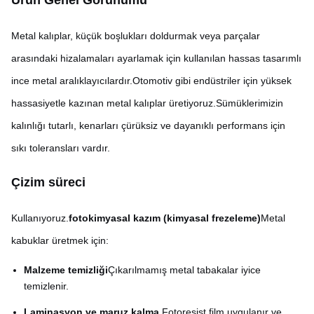
Ürün Genel Görünümü
Metal kalıplar, küçük boşlukları doldurmak veya parçalar
arasındaki hizalamaları ayarlamak için kullanılan hassas tasarımlı
ince metal aralıklayıcılardır.Otomotiv gibi endüstriler için yüksek
hassasiyetle kazınan metal kalıplar üretiyoruz.Sümüklerimizin
kalınlığı tutarlı, kenarları çürüksiz ve dayanıklı performans için
sıkı toleransları vardır.
Çizim süreci
Kullanıyoruz.
fotokimyasal kazım (kimyasal frezeleme)
Metal
kabuklar üretmek için:
Malzeme temizliği
Çıkarılmamış metal tabakalar iyice
temizlenir.
Laminasyon ve maruz kalma
️ Fotoresist film uygulanır ve