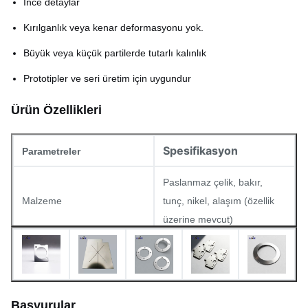
İnce detaylar
Kırılganlık veya kenar deformasyonu yok.
Büyük veya küçük partilerde tutarlı kalınlık
Prototipler ve seri üretim için uygundur
Ürün Özellikleri
Spesifikasyon
Parametreler
Paslanmaz çelik, bakır,
Malzeme
tunç, nikel, alaşım (özellik
üzerine mevcut)
Kalınlığı
0.02 mm 1.5 mm
En az delik boyutu
0.03mm
Başvurular