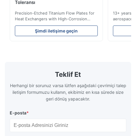
Toleransı
Precision-Etched Titanium Flow Plates for
13+ years ex
Heat Exchangers with High-Corrosion
aerospace, m
Resistance Flow Plate Overview Xinhaisen
applications.
Technology specializes in manufacturing
solutions wi
Şimdi iletişime geçin
Ş
high-precision chemically etched flow
instant quo
plates for plastic injection molding, die
for High-Pe
casting, and other industrial applications.
Industries 
Our flow plates offer superior flow control,
solutions po
exceptional durability, and precise channel
components
geometries that optimize material
(heat-resist
distribution in production processes. Flow
structural 
Teklif Et
Plate Features Complex, Burr
(surgical to
Herhangi bir sorunuz varsa lütfen aşağıdaki çevrimiçi talep
iletişim formumuzu kullanın, ekibimiz en kısa sürede size
geri dönüş yapacaktır.
E-posta
*