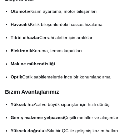
En az hat genişliği
0.015mm
Otomotiv
Kısım ayarlama, motor bileşenleri
Hızlı (nümune gün içinde
İlerleme süresi
Havacılık
Kritik bileşenlerdeki hassas hizalama
hazır)
Tıbbi cihazlar
Cerrahi aletler için aralıklar
Elektronik
Koruma, temas kapakları
Makine mühendisliği
Optik
Optik sabitlemelerde ince bir konumlandırma
Bizim Avantajlarımız
Yüksek hız
Acil ve büyük siparişler için hızlı dönüş
Geniş malzeme yelpazesi
Çeşitli metaller ve alaşımlar
Yüksek doğruluk
Sıkı bir QC ile gelişmiş kazım hatları