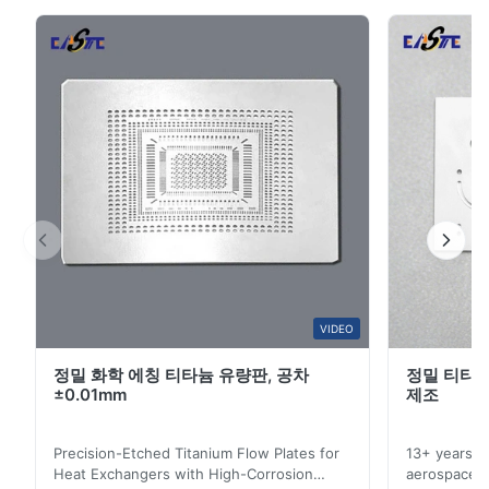
메시 부품입니다.첨단 광화학 발각 기술을 사용하여 제조,
5
100%
이 격자들은 복잡한 패턴, 톱니 없는 가장자리, 그리고 일관
4
0
된 개방된 영역을 제공합니다. 자동차 오디오 시스템에 이
3
0
2
0
상적입니다.까다로운 차량 환경에서 장기적인 성능을 보장
1
0
합니다.. 제조 과정 광화학석사 (PCE)● 금속판 에 마스크
를 부착 하고 화학적 인 ...
A*a
A
Mar 10.2026
This product is really precise.
B*a
VIDEO
B
정밀 화학 에칭 티타늄 유량판, 공차
정밀 티타늄
Feb 10.2026
±0.01mm
제조
So good!
Precision-Etched Titanium Flow Plates for
13+ years ex
A*a
Heat Exchangers with High-Corrosion
aerospace, m
A