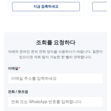
Resistance Flow Plate Overview Xinhaisen
applications.
Technology specializes in manufacturing
solutions wi
Dec 17.2025
지금 접촉하세요
high-precision chemically etched flow
instant quo
pretty good
plates for plastic injection molding, die
for High-Pe
casting, and other industrial applications.
Industries 
Our flow plates offer superior flow control,
solutions po
exceptional durability, and precise channel
components
geometries that optimize material
(heat-resist
distribution in production processes. Flow
structural 
조회를 요청하다
Plate Features Complex, Burr
(surgical to
아래의 온라인 문의 연락 양식을 사용하시기 바랍니다. 질문이
있으시면 저희 팀이 가능한 한 빨리 연락합니다.
이메일
*
전화 / 왓츠앱