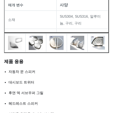
사양
매개 변수
SUS304, SUS316, 알루미
소재
늄, 구리, 구리
두께
00.02mm 1.5mm
최소 구멍 지름
00.03mm
최소 선 너비
00.015mm
제품 응용
차원 허용량
±0.01mm
자동차 문 스피커
개방면적 비율
20% ∼ 80% (대화 가능)
대시보드 트위터
표면 마감
매트, 붓, 닦거나 코팅
후면 덱 서브우퍼 그릴
헤드레스트 스피커