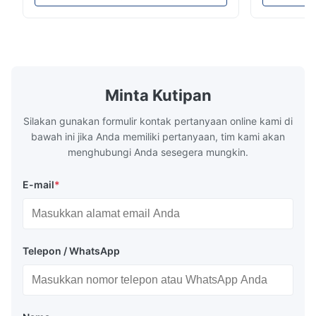
high-precision chemically etched flow
instant quo
pretty good
plates for plastic injection molding, die
for High-Pe
casting, and other industrial applications.
Industries 
Our flow plates offer superior flow control,
solutions po
exceptional durability, and precise channel
components
geometries that optimize material
(heat-resist
distribution in production processes. Flow
structural 
Minta Kutipan
Plate Features Complex, Burr
(surgical to
Silakan gunakan formulir kontak pertanyaan online kami di
bawah ini jika Anda memiliki pertanyaan, tim kami akan
menghubungi Anda sesegera mungkin.
E-mail
*
Telepon / WhatsApp