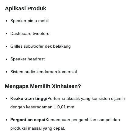
Aplikasi Produk
Lebar garis minimum
0.015mm
Speaker pintu mobil
Toleransi dimensi
± 0,01mm
Dashboard tweeters
Rasio luas terbuka
20% 80% (bisa disesuaikan)
Grilles subwoofer dek belakang
Batik dan perlengkapan
Penutup permukaan
Speaker headrest
lainnya
Sistem audio kendaraan komersial
Mengapa Memilih Xinhaisen?
Keakuratan tinggi
Performa akustik yang konsisten dijamin
dengan keseragaman ± 0,01 mm.
Pergantian cepat
Kemampuan pengambilan sampel dan
produksi massal yang cepat.