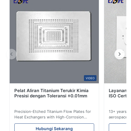
4
0
unggul...
3
0
2
0
1
0
A*a
A
Mar 10.2026
This product is really precise.
B*a
VIDEO
B
Pelat Aliran Titanium Terukir Kimia
Layanan E
Feb 10.2026
Presisi dengan Toleransi ±0.01mm
ISO Certif
So good!
Precision-Etched Titanium Flow Plates for
13+ years ex
A*a
Heat Exchangers with High-Corrosion
aerospace, m
A
Resistance Flow Plate Overview Xinhaisen
applications.
Technology specializes in manufacturing
solutions wi
Dec 17.2025
Hubungi Sekarang