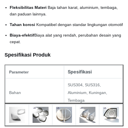
Fleksibilitas Materi
️ Baja tahan karat, aluminium, tembaga,
dan paduan lainnya.
Tahan korosi
️ Kompatibel dengan standar lingkungan otomotif
Biaya-efektif
Biaya alat yang rendah, perubahan desain yang
cepat.
Spesifikasi Produk
Spesifikasi
Parameter
SUS304, SUS316,
Bahan
Aluminium, Kuningan,
Tembaga
Ketebalan
0.02mm 1.5mm
Diameter lubang minimum
0.03mm