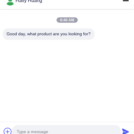
Haily Huang
Video
Tentang Kita
6:40 AM
Wisata Pabrik
Good day, what product are you looking for?
Kontrol Kualitas
Hubungi Kami
Berita
Kasus-Kasus
Ikuti Kami.
©2025- Shenzhen Xinhaisen Technology Limited. Semua hak dilindungi.