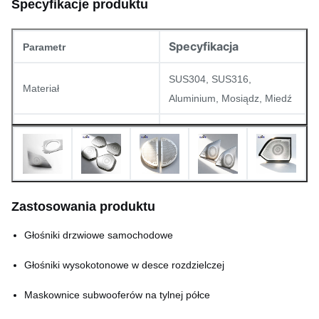
Specyfikacje produktu
Specyfikacja
Parametr
SUS304, SUS316,
Materiał
Aluminium, Mosiądz, Miedź
Grubość
0,02 mm – 1,5 mm
Minimalna średnica otworu
0,03 mm
Minimalna szerokość linii
0,015 mm
Zastosowania produktu
Tolerancja wymiarowa
±0,01 mm
Głośniki drzwiowe samochodowe
Współczynnik powierzchni
20% – 80% (możliwość
Głośniki wysokotonowe w desce rozdzielczej
otwartej
dostosowania)
Maskownice subwooferów na tylnej półce
Matowe, szczotkowane,