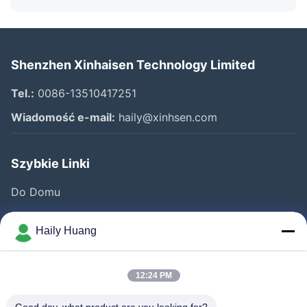
Shenzhen Xinhaisen Technology Limited
Tel.:
0086-13510417251
Wiadomość e-mail:
haily@xinhsen.com
Szybkie Linki
Do Domu
Produkty
Haily Huang
Filmy
O Nas
12:24 PM
Wycieczka Po Fabryce