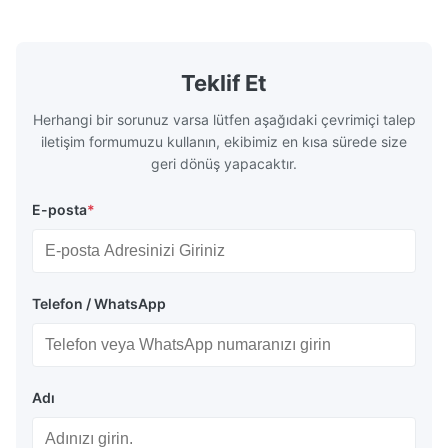
Our flow plates offer superior flow control,
solutions po
exceptional durability, and precise channel
components
geometries that optimize material
(heat-resist
distribution in production processes. Flow
structural 
Teklif Et
Plate Features Complex, Burr
(surgical to
Herhangi bir sorunuz varsa lütfen aşağıdaki çevrimiçi talep
iletişim formumuzu kullanın, ekibimiz en kısa sürede size
geri dönüş yapacaktır.
E-posta
*
Telefon / WhatsApp
Adı