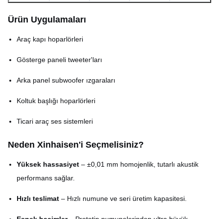
Minimum çizgi genişliği
0,015 mm
Ürün Uygulamaları
Boyutsal tolerans
±0,01 mm
Araç kapı hoparlörleri
Açık alan oranı
20% – 80% (özelleştirilebilir)
Gösterge paneli tweeter'ları
Mat, fırçalanmış, cilalı veya
Arka panel subwoofer ızgaraları
Yüzey kaplaması
kaplamalı
Koltuk başlığı hoparlörleri
Ticari araç ses sistemleri
Neden Xinhaisen'i Seçmelisiniz?
Yüksek hassasiyet
– ±0,01 mm homojenlik, tutarlı akustik
performans sağlar.
Hızlı teslimat
– Hızlı numune ve seri üretim kapasitesi.
Esnek hacimler
– Prototip numunelerinden ultra büyük