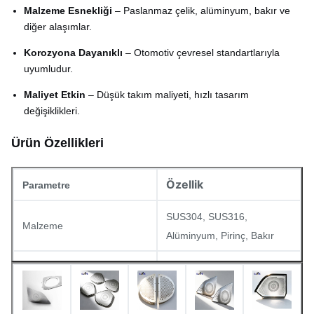
Malzeme Esnekliği
– Paslanmaz çelik, alüminyum, bakır ve
diğer alaşımlar.
Korozyona Dayanıklı
– Otomotiv çevresel standartlarıyla
uyumludur.
Maliyet Etkin
– Düşük takım maliyeti, hızlı tasarım
değişiklikleri.
Ürün Özellikleri
Özellik
Parametre
SUS304, SUS316,
Malzeme
Alüminyum, Pirinç, Bakır
Kalınlık
0,02 mm – 1,5 mm
Minimum delik çapı
0,03 mm