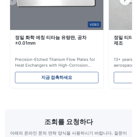
Pretty good. I recommend it.
VIDEO
정밀 화학 에칭 티타늄 유량판, 공차
정밀 티타늄
±0.01mm
제조
Precision-Etched Titanium Flow Plates for
13+ years ex
Heat Exchangers with High-Corrosion
aerospace, m
Resistance Flow Plate Overview Xinhaisen
applications.
Technology specializes in manufacturing
solutions wi
지금 접촉하세요
high-precision chemically etched flow
instant quo
plates for plastic injection molding, die
for High-Pe
casting, and other industrial applications.
Industries 
Our flow plates offer superior flow control,
solutions po
exceptional durability, and precise channel
components
geometries that optimize material
(heat-resist
distribution in production processes. Flow
structural 
조회를 요청하다
Plate Features Complex, Burr
(surgical to
아래의 온라인 문의 연락 양식을 사용하시기 바랍니다. 질문이