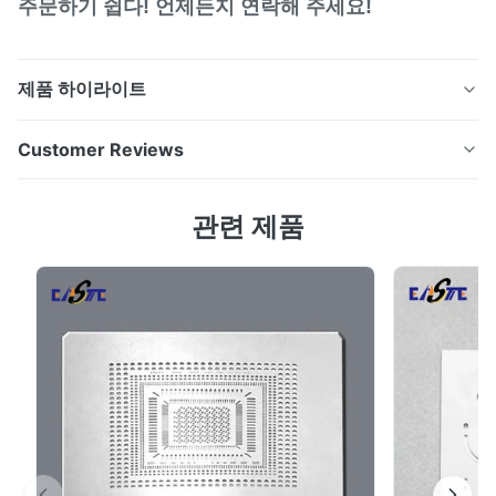
주문하기 쉽다! 언제든지 연락해 주세요!
제품 하이라이트
정밀화학 에칭 광적 금속 인코더 디스크 사용자 정의 엔코
Customer Reviews
더 디스크 개요신하이젠 테크놀로지는 모션 컨트롤 시스템
용 고정도 화학적으로 새겨진 인코더 디스크를 제조하는
4.0
관련 제품
데 특화되어 있습니다.우리의 정밀 발열 기술은 예외적인
Based on 50 reviews recently
패턴 정확성과 차원 안정성을 가진 코드 휠을 생산합니다,
5
0
산업, 자동차 및 항공 우주 응용 프로그램에서 광학 및 자
4
100%
기 인코더에 이상적입니다. 엔코더 디스크 기능 초고속 정
3
0
2
0
밀성:극히 얇은 틈 너비와 고해상도 피드백을 위한 위치 정
1
0
확도를 달성합니다. 부러지 않고 스트레스 없이:에치링은
왜곡이나 신호 소음을 유발할 수 있는 ...
S*r
S
Oct 28.2025