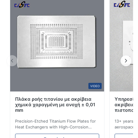
τεχνολογία χαρακτικής με ακρίβεια μας παράγει
4
100%
τροχούς κώδικα με εξαιρετική ακρί...
3
0
2
0
1
0
S*r
S
Oct 28.2025
Pretty good. I recommend it.
VIDEO
Πλάκα ροής τιτανίου με ακρίβεια
Υπηρεσίες
χημικά χαραγμένη με ανοχή ± 0,01
ακρίβεια
mm
πιστοποίη
Precision-Etched Titanium Flow Plates for
13+ years ex
Heat Exchangers with High-Corrosion
aerospace, m
Resistance Flow Plate Overview Xinhaisen
applications.