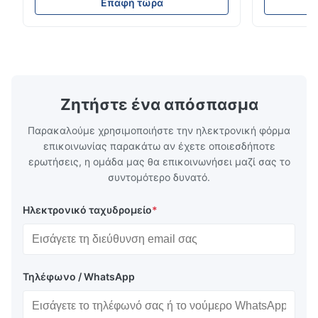
Technology specializes in manufacturing
solutions wi
Επαφή τώρα
high-precision chemically etched flow
instant quo
plates for plastic injection molding, die
for High-Pe
casting, and other industrial applications.
Industries 
Our flow plates offer superior flow control,
solutions po
exceptional durability, and precise channel
components
geometries that optimize material
(heat-resist
distribution in production processes. Flow
structural 
Ζητήστε ένα απόσπασμα
Plate Features Complex, Burr
(surgical to
Παρακαλούμε χρησιμοποιήστε την ηλεκτρονική φόρμα
επικοινωνίας παρακάτω αν έχετε οποιεσδήποτε
ερωτήσεις, η ομάδα μας θα επικοινωνήσει μαζί σας το
συντομότερο δυνατό.
Ηλεκτρονικό ταχυδρομείο
*
Τηλέφωνο / WhatsApp