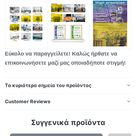
Εύκολο να παραγγείλετε! Καλώς ήρθατε να
επικοινωνήσετε μαζί μας οποιαδήποτε στιγμή!
Τα κυριότερα σημεία του προϊόντος
Καθορισμένα δίσκοι οπτικών μεταλλικών
Customer Reviews
κωδικοποιητών Επισκόπηση δίσκων κωδικοποιητώνΗ
Xinhaisen Technology ειδικεύεται στην κατασκευή
4.0
Συγγενικά προϊόντα
υψηλής ακρίβειας χημικά χαραγμένων δίσκων
Based on 50 reviews recently
κωδικοποίησης για συστήματα ελέγχου κίνησης.Η
5
0