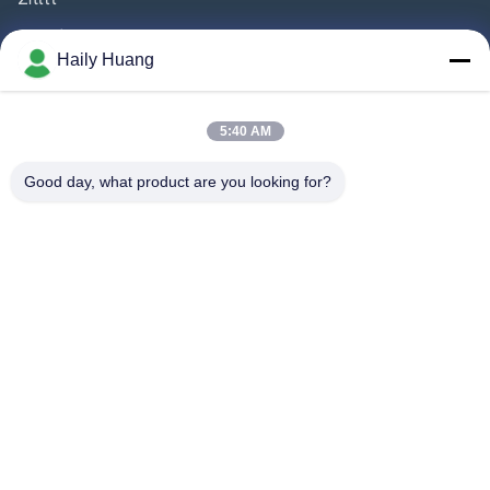
Προϊόντα
Haily Huang
Βίντεο
Σχετικά Με Εμάς
5:40 AM
Γύρος Εργοστασίων
Good day, what product are you looking for?
Έλεγχος Ποιότητας
Επαφή
Ειδήσεις
Υποθέσεις
Ακολουθήστε Μας.