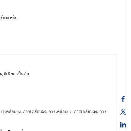
์แม่เหล็ก
ูมิเนียม เป็นต้น
ide การเคลือบผง, การเคลือบผง, การเคลือบผง, การเคลือบผง, การ