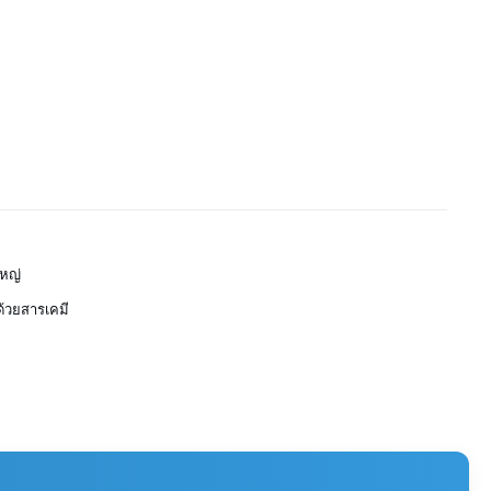
ใหญ่
ด้วยสารเคมี