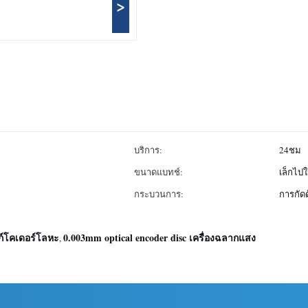
>
บริการ:
24ชม
ขนาดแบทช์:
เล็กไป
กระบวนการ:
การกัด
ก์โคเดอร์โลหะ
0.003mm optical encoder disc เครื่องฉลากแสง
,