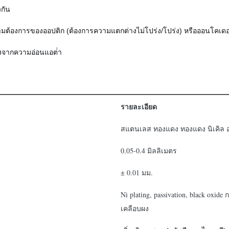
วกัน
ามต้องการของออปติก (ต้องการความแตกต่างไม่โปร่ง/โปร่ง) หรือออนโคเดอร
องจากความอ่อนแอต่ํา
รายละเอียด
สแตนเลส ทองแดง ทองแดง นิเคิล อล
0.05-0.4 มิลลิเมตร
± 0.01 มม.
Ni plating, passivation, black ox
เคลือบผง