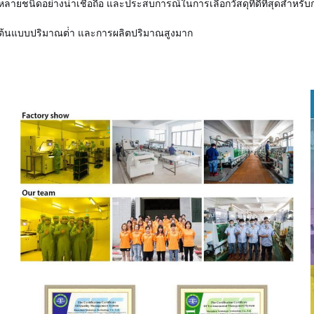
ลายชนิดอย่างน่าเชื่อถือ และประสบการณ์ในการเลือกวัสดุที่ดีที่สุดสําหร
ขอต้นแบบปริมาณต่ํา และการผลิตปริมาณสูงมาก