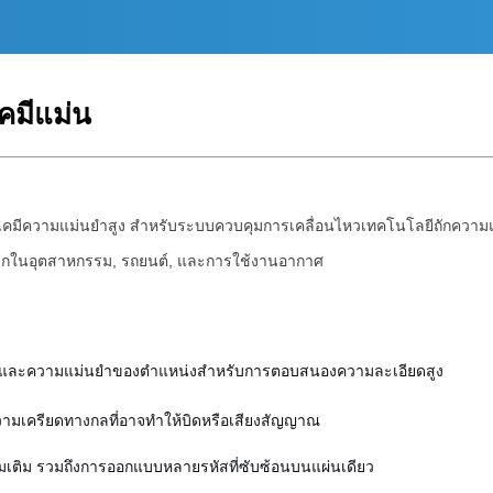
คมีแม่น
เคมีความแม่นยําสูง สําหรับระบบควบคุมการเคลื่อนไหวเทคโนโลยีถักความแม
เหล็กในอุตสาหกรรม, รถยนต์, และการใช้งานอากาศ
ก และความแม่นยําของตําแหน่งสําหรับการตอบสนองความละเอียดสูง
วามเครียดทางกลที่อาจทําให้บิดหรือเสียงสัญญาณ
่มเติม รวมถึงการออกแบบหลายรหัสที่ซับซ้อนบนแผ่นเดียว