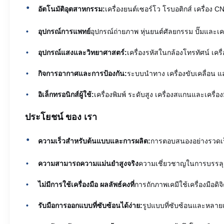
อัตโนมัติอุตสาหกรรม:
เครื่องยนต์เซอร์โว โรบอติกส์ เครื่อง 
อุปกรณ์การแพทย์
อุปกรณ์ถ่ายภาพ หุ่นยนต์ศัลยกรรม ปั๊มและเคร
อุปกรณ์แสงและวิทยาศาสตร์:
เครื่องรหัสในกล้องโทรทัศน์ เคร
กิจการอากาศและการป้องกัน:
ระบบนําทาง เครื่องขับเคลื่อน แ
อิเล็กทรอนิกส์ผู้ใช้:
เครื่องพิมพ์ ระดับสูง เครื่องสแกนและเครื่อง
ประโยชน์ ของ เรา
ความเร็วสําหรับต้นแบบและการผลิต:
การตอบสนองอย่างรวดเร็ว
ความสามารถความแม่นยําสูงจริง
ความเชี่ยวชาญในการบรรลุควา
ไม่มีการใช้เครื่องมือ ผลลัพธ์คงที่
การถักภาพเคมีใช้เครื่องมือดิ
รับมือการออกแบบที่ซับซ้อนได้ง่าย:
รูปแบบที่ซับซ้อนและหลายเส