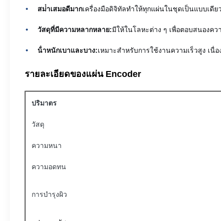
สม่ําเสมอดีมาก
เครื่องมือดิจิทัลทําให้ทุกแผ่นในชุดเป็นแบบเดีย
วัสดุที่มีความหลากหลาย:
มีให้ในโลหะต่าง ๆ เพื่อตอบสนองคว
น้ําหนักเบาและบาง:
เหมาะสําหรับการใช้งานความเร็วสูง เนื่
รายละเอียดของแผ่น Encoder
ปริมาตร
วัสดุ
ความหนา
ความอดทน
การบํารุงผิว