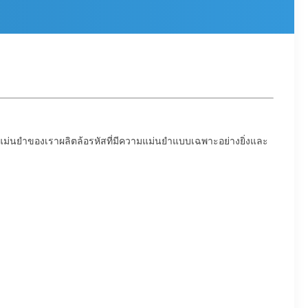
่นยําของเราผลิตล้อรหัสที่มีความแม่นยําแบบเฉพาะอย่างยิ่งและ