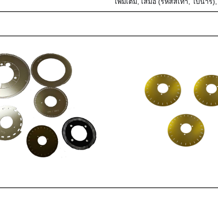
เพิ่มเติม, เสมอ (รหัสสีเทา, ไบนารี)