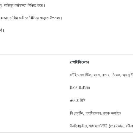
ন, অভিন্ন কর্মক্ষমতা নিশ্চিত করে।
নকোডার চাহিদা মেটাতে বিভিন্ন ধাতুতে উপলব্ধ।
্শ।
স্পেসিফিকেশন
স্টেইনলেস স্টিল, ব্রাস, কপার, নিকেল, অ্যালুমি
0.05-0.4মিমি
±0.01মিমি
নি প্লেটিং, প্যাসিভেশন, ব্ল্যাক অক্সাইড
ইনক্রিমেন্টাল, অ্যাবসোলিউট (গ্রে কোড, বাইনা