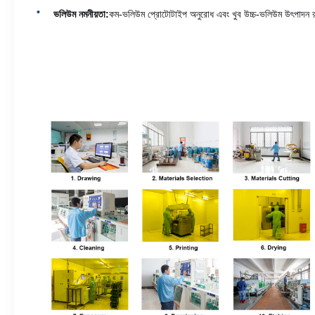
ভলিউম নমনীয়তা:
কম-ভলিউম প্রোটোটাইপ অনুরোধ এবং খুব উচ্চ-ভলিউম উৎপাদন রা