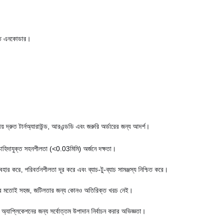
লিতে এনকোডার।
় দ্রুত টার্নঅ্যারাউন্ড, আরএন্ডডি এবং জরুরি অর্ডারের জন্য আদর্শ।
াহিদাযুক্ত সহনশীলতা (<0.03মিমি) অর্জনে দক্ষতা।
বহার করে, পরিবর্তনশীলতা দূর করে এবং ব্যাচ-টু-ব্যাচ সামঞ্জস্য নিশ্চিত করে।
ধারণগুলির মতোই সহজ, জটিলতার জন্য কোনও অতিরিক্ত খরচ নেই।
র অ্যাপ্লিকেশনের জন্য সর্বোত্তম উপাদান নির্বাচন করার অভিজ্ঞতা।