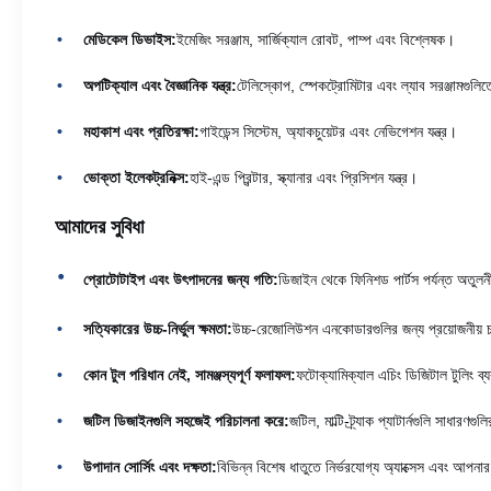
মেডিকেল ডিভাইস:
ইমেজিং সরঞ্জাম, সার্জিক্যাল রোবট, পাম্প এবং বিশ্লেষক।
অপটিক্যাল এবং বৈজ্ঞানিক যন্ত্র:
টেলিস্কোপ, স্পেকট্রোমিটার এবং ল্যাব সরঞ্জামগু
মহাকাশ এবং প্রতিরক্ষা:
গাইডেন্স সিস্টেম, অ্যাকচুয়েটর এবং নেভিগেশন যন্ত্র।
ভোক্তা ইলেকট্রনিক্স:
হাই-এন্ড প্রিন্টার, স্ক্যানার এবং প্রিসিশন যন্ত্র।
আমাদের সুবিধা
প্রোটোটাইপ এবং উৎপাদনের জন্য গতি:
ডিজাইন থেকে ফিনিশড পার্টস পর্যন্ত অতুলনীয
সত্যিকারের উচ্চ-নির্ভুল ক্ষমতা:
উচ্চ-রেজোলিউশন এনকোডারগুলির জন্য প্রয়োজনীয় চ
কোন টুল পরিধান নেই, সামঞ্জস্যপূর্ণ ফলাফল:
ফটোক্যামিক্যাল এচিং ডিজিটাল টুলিং ব্য
জটিল ডিজাইনগুলি সহজেই পরিচালনা করে:
জটিল, মাল্টি-ট্র্যাক প্যাটার্নগুলি সা
উপাদান সোর্সিং এবং দক্ষতা:
বিভিন্ন বিশেষ ধাতুতে নির্ভরযোগ্য অ্যাক্সেস এবং আপনা