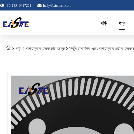
-86-13510417251
haily@xinhsen.com
বাড়ি
পণ্য
পণ্য
অপটিক্যাল এনকোডার ডিস্ক
নির্ভুল রাসায়নিক এচিং অপটিক্যাল মেটাল এনকো