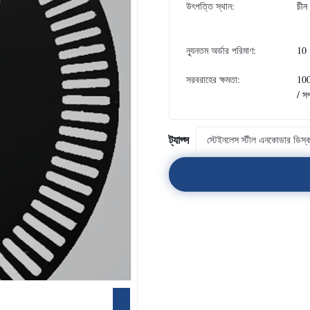
উৎপত্তি স্থান:
চীন
ন্যূনতম অর্ডার পরিমাণ:
10
সরবরাহের ক্ষমতা:
10
/ স
ট্যাগ্স
স্টেইনলেস স্টীল এনকোডার ডিস্