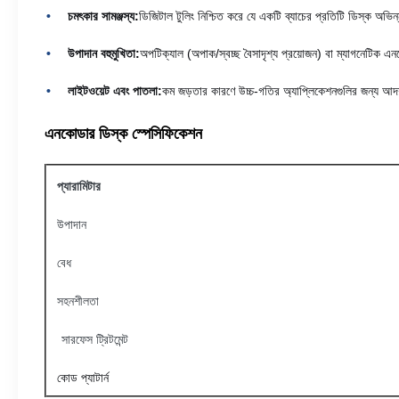
চমৎকার সামঞ্জস্য:
ডিজিটাল টুলিং নিশ্চিত করে যে একটি ব্যাচের প্রতিটি ডিস্ক অভিন্
উপাদান বহুমুখিতা:
অপটিক্যাল (অপাক/স্বচ্ছ বৈসাদৃশ্য প্রয়োজন) বা ম্যাগনেটিক এ
লাইটওয়েট এবং পাতলা:
কম জড়তার কারণে উচ্চ-গতির অ্যাপ্লিকেশনগুলির জন্য আদর
এনকোডার ডিস্ক স্পেসিফিকেশন
প্যারামিটার
উপাদান
বেধ
সহনশীলতা
সারফেস ট্রিটমেন্ট
কোড প্যাটার্ন