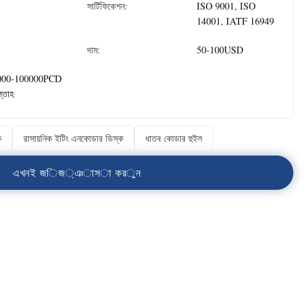
সার্টিফিকেশন:
ISO 9001, ISO
14001, IATF 16949
দাম:
50-100USD
000-100000PCD
প্তাহ
ক
রাসায়নিক ইটিং এনকোডার ডিস্ক
ধাতব কোডার হুইল
এ
খ
ন
ই
জ
ি
জ
্
ঞ
া
স
া
ক
র
ু
ন