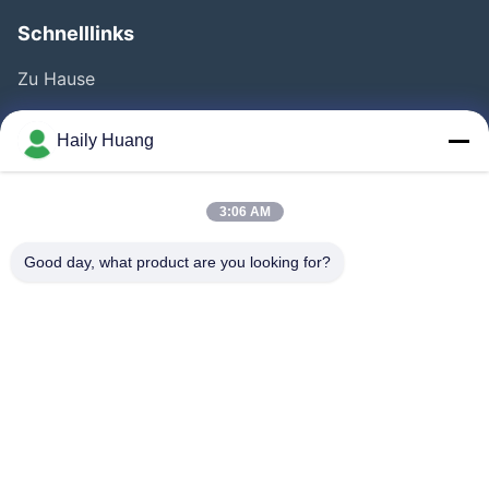
Schnelllinks
Zu Hause
Produkte
Haily Huang
Videos
Über Uns
3:06 AM
Fabrik Tour
Good day, what product are you looking for?
Qualitätskontrolle
Kontakt
Neuigkeiten
Rechtssachen
Folgen Sie Uns.