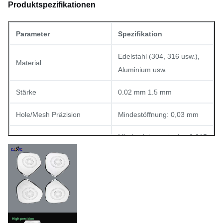
Produktspezifikationen
Parameter
Spezifikation
Edelstahl (304, 316 usw.),
Material
Aluminium usw.
Stärke
0.02 mm 1.5 mm
Hole/Mesh Präzision
Mindestöffnung: 0,03 mm
Mindestleitungsbreite: 0,015
Genauigkeit der Linienbreite
mm
Toleranz
± 0,01 mm
Veredelung, Polieren,
Standard-Abschlüsse
Elektroplattieren usw.