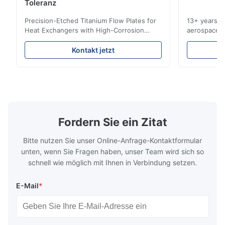
Toleranz
Precision-Etched Titanium Flow Plates for
13+ years ex
A*d
Heat Exchangers with High-Corrosion
aerospace, m
A
Resistance Flow Plate Overview Xinhaisen
applications.
Technology specializes in manufacturing
solutions wi
Nov 27.2025
Kontakt jetzt
high-precision chemically etched flow
instant quo
The mesh is precise and the packaging is excellent.
plates for plastic injection molding, die
for High-Pe
casting, and other industrial applications.
Industries 
Our flow plates offer superior flow control,
solutions po
exceptional durability, and precise channel
components
geometries that optimize material
(heat-resist
distribution in production processes. Flow
structural 
Fordern Sie ein Zitat
Plate Features Complex, Burr
(surgical to
Bitte nutzen Sie unser Online-Anfrage-Kontaktformular
unten, wenn Sie Fragen haben, unser Team wird sich so
schnell wie möglich mit Ihnen in Verbindung setzen.
E-Mail
*