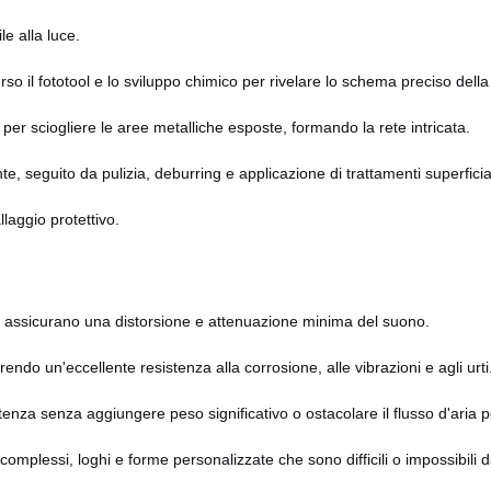
le alla luce.
so il fototool e lo sviluppo chimico per rivelare lo schema preciso della 
 per sciogliere le aree metalliche esposte, formando la rete intricata.
e, seguito da pulizia, deburring e applicazione di trattamenti superficial
laggio protettivo.
nti assicurano una distorsione e attenuazione minima del suono.
offrendo un'eccellente resistenza alla corrosione, alle vibrazioni e agli urti
istenza senza aggiungere peso significativo o ostacolare il flusso d'aria p
omplessi, loghi e forme personalizzate che sono difficili o impossibili 