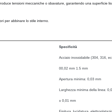
produce tensioni meccaniche o sbavature, garantendo una superficie lisc
lori per abbinare lo stile interno.
Specificità
Acciaio inossidabile (304, 316, ecc
00,02 mm 1.5 mm
Apertura minima: 0,03 mm
Larghezza minima della linea: 0
± 0,01 mm
Finitura, lucidatura, elettroplatazi