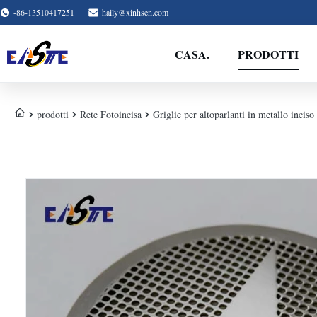
-86-13510417251
haily@xinhsen.com
CASA.
PRODOTTI
prodotti
Rete Fotoincisa
Griglie per altoparlanti in metallo incis