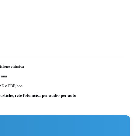
isione chimica
1 mm
D o PDF, ecc.
custiche
rete fotoincisa per audio per auto
,