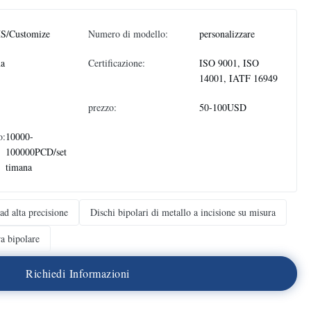
S/Customize
Numero di modello:
personalizzare
na
Certificazione:
ISO 9001, ISO
14001, IATF 16949
prezzo:
50-100USD
o:
10000-
100000PCD/set
timana
 ad alta precisione
Dischi bipolari di metallo a incisione su misura
ra bipolare
R
i
c
h
i
e
d
i
I
n
f
o
r
m
a
z
i
o
n
i