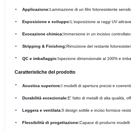
Applicazione:
Laminazione di un film fotoresistente sensibi
Esposizione e sviluppo:
L'esposizione ai raggi UV attraver
Evocazione chimica:
Immersione in un incisivo controllato
Stripping & Finishing:
Rimozione del restante fotoresistent
QC e imballaggio:
Ispezione dimensionale al 100% e imbal
Caratteristiche del prodotto
Acustica superiore:
I modelli di apertura precisi e coere
Durabilità eccezionale:
E' fatto di metalli di alta qualità, 
Leggera e ventilata:
Il design sottile e inciso fornisce res
Flessibilità di progettazione:
Capace di produrre modelli c