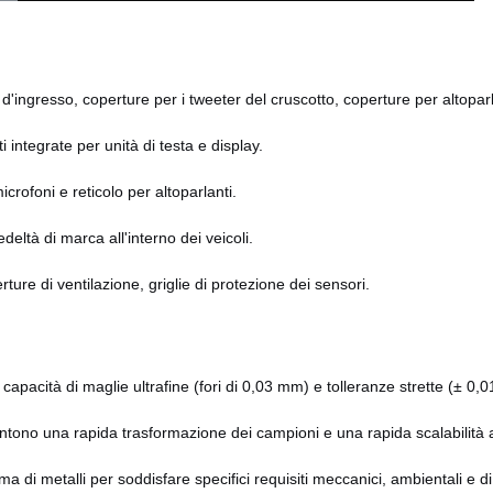
a d'ingresso, coperture per i tweeter del cruscotto, coperture per altopar
ti integrate per unità di testa e display.
crofoni e reticolo per altoparlanti.
edeltà di marca all'interno dei veicoli.
ture di ventilazione, griglie di protezione dei sensori.
capacità di maglie ultrafine (fori di 0,03 mm) e tolleranze strette (± 0,
entono una rapida trasformazione dei campioni e una rapida scalabilità ag
a di metalli per soddisfare specifici requisiti meccanici, ambientali e di