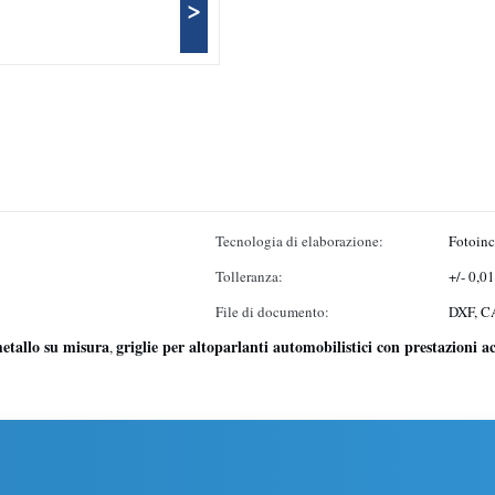
>
Tecnologia di elaborazione:
Fotoinc
Tolleranza:
+/- 0,0
File di documento:
DXF, CA
 metallo su misura
griglie per altoparlanti automobilistici con prestazioni a
,