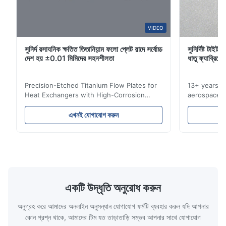
A*a
VIDEO
A
সুনির্দ রসাযনিক ক্ষতিত তিতানিয়়াম ফলো প্লেট য়াদে সর্বোচ্চ
সুনির্দিষ্ট টাই
Dec 10.2025
দেশ হয় ±0.01 মিমিদের সহনশীলতা
ধাতু ফ্যাব্রিকে
Pretty good.
Precision-Etched Titanium Flow Plates for
13+ years ex
A*d
Heat Exchangers with High-Corrosion
aerospace, m
A
Resistance Flow Plate Overview Xinhaisen
applications.
Technology specializes in manufacturing
solutions wi
Nov 27.2025
এখনই যোগাযোগ করুন
high-precision chemically etched flow
instant quo
The mesh is precise and the packaging is excellent.
plates for plastic injection molding, die
for High-Pe
casting, and other industrial applications.
Industries 
Our flow plates offer superior flow control,
solutions po
exceptional durability, and precise channel
components
geometries that optimize material
(heat-resist
distribution in production processes. Flow
structural 
একটি উদ্ধৃতি অনুরোধ করুন
Plate Features Complex, Burr
(surgical to
অনুগ্রহ করে আমাদের অনলাইন অনুসন্ধান যোগাযোগ ফর্মটি ব্যবহার করুন যদি আপনার
কোন প্রশ্ন থাকে, আমাদের টিম যত তাড়াতাড়ি সম্ভব আপনার সাথে যোগাযোগ