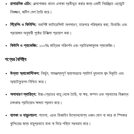
রাসায়নিক এচিং:
এক্সপোজড ধাতব এলাকা দ্রবীভূত করার জন্য একটি নিয়ন্ত্রিত এচ্যান্টে
নিমজ্জন, জটিল মেশ তৈরি করে।
স্ট্রিপিং ও ফিনিশিং:
অবশিষ্ট ফটোরেসিস্ট অপসারণ, তারপরে পরিষ্কার করা, ডিবারিং এবং
প্রয়োজন অনুযায়ী পৃষ্ঠের চিকিত্সা প্রয়োগ করা।
কিউসি ও প্যাকেজিং:
১০০% মাত্রিক পরিদর্শন এবং প্রতিরক্ষামূলক প্যাকেজিং।
পণ্যের বৈশিষ্ট্য
উন্নত অ্যাকোস্টিকস:
নির্ভুল, সামঞ্জস্যপূর্ণ অ্যাপারচার প্যাটার্ন ন্যূনতম শব্দ বিকৃতি এবং
অ্যাটেনুয়েশন নিশ্চিত করে।
অসাধারণ স্থায়িত্ব:
উচ্চ-গ্রেডের ধাতু থেকে তৈরি, যা ক্ষয়, কম্পন এবং প্রভাবের বিরুদ্ধে
চমৎকার প্রতিরোধ ক্ষমতা প্রদান করে।
হালকা ও বায়ুচলাচল:
পাতলা, এচড ডিজাইন উল্লেখযোগ্য ওজন যোগ না করে বা স্পিকার
কুলিংয়ের জন্য বায়ুপ্রবাহে বাধা না দিয়ে শক্তি সরবরাহ করে।