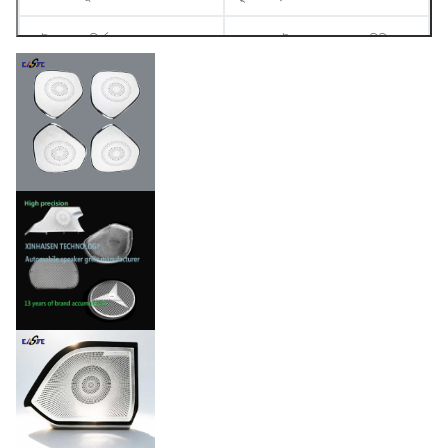
লাইন প্রস্থ নির্ভুলতা
ন্যূনতম লাইন প্রস্থ: ০.০১৫ মিমি
সহনশীলতা
±০.০1 মিমি
মিল ফিনিশ, পলিশিং, ইলেক্ট্রোপ্লেটিং,
স্ট্যান্ডার্ড ফিনিশ
ইত্যাদি।