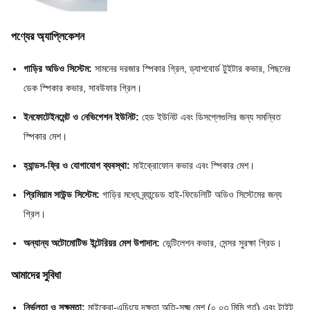
পণ্যের অ্যাপ্লিকেশন
গাড়ির অডিও সিস্টেম:
সামনের দরজার স্পিকার গ্রিল, ড্যাশবোর্ড টুইটার কভার, পিছনের
ডেক স্পিকার কভার, সাবউফার গ্রিল।
ইনফোটেইনমেন্ট ও নেভিগেশন ইউনিট:
হেড ইউনিট এবং ডিসপ্লেগুলির জন্য সমন্বিত
স্পিকার মেশ।
হ্যান্ডস-ফ্রি ও যোগাযোগ ব্যবস্থা:
মাইক্রোফোন কভার এবং স্পিকার মেশ।
প্রিমিয়াম সাউন্ড সিস্টেম:
গাড়ির মধ্যে ব্র্যান্ডেড হাই-ফিডেলিটি অডিও সিস্টেমের জন্য
গ্রিল।
অন্যান্য অটোমোটিভ ইন্টেরিয়র মেশ উপাদান:
ভেন্টিলেশন কভার, সেন্সর সুরক্ষা গ্রিড।
আমাদের সুবিধা
নির্ভুলতা ও সক্ষমতা:
মাইক্রো-এচিংয়ে দক্ষতা অতি-সূক্ষ্ম মেশ (০.০৩ মিমি গর্ত) এবং টাইট