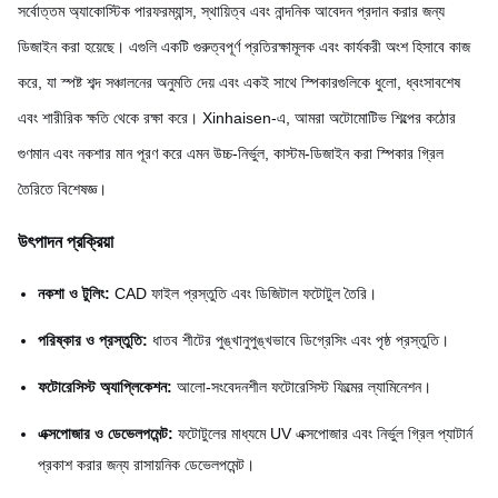
সর্বোত্তম অ্যাকোস্টিক পারফরম্যান্স, স্থায়িত্ব এবং নান্দনিক আবেদন প্রদান করার জন্য
ডিজাইন করা হয়েছে। এগুলি একটি গুরুত্বপূর্ণ প্রতিরক্ষামূলক এবং কার্যকরী অংশ হিসাবে কাজ
করে, যা স্পষ্ট শব্দ সঞ্চালনের অনুমতি দেয় এবং একই সাথে স্পিকারগুলিকে ধুলো, ধ্বংসাবশেষ
এবং শারীরিক ক্ষতি থেকে রক্ষা করে। Xinhaisen-এ, আমরা অটোমোটিভ শিল্পের কঠোর
গুণমান এবং নকশার মান পূরণ করে এমন উচ্চ-নির্ভুল, কাস্টম-ডিজাইন করা স্পিকার গ্রিল
তৈরিতে বিশেষজ্ঞ।
উৎপাদন প্রক্রিয়া
নকশা ও টুলিং:
CAD ফাইল প্রস্তুতি এবং ডিজিটাল ফটোটুল তৈরি।
পরিষ্কার ও প্রস্তুতি:
ধাতব শীটের পুঙ্খানুপুঙ্খভাবে ডিগ্রেসিং এবং পৃষ্ঠ প্রস্তুতি।
ফটোরেসিস্ট অ্যাপ্লিকেশন:
আলো-সংবেদনশীল ফটোরেসিস্ট ফিল্মের ল্যামিনেশন।
এক্সপোজার ও ডেভেলপমেন্ট:
ফটোটুলের মাধ্যমে UV এক্সপোজার এবং নির্ভুল গ্রিল প্যাটার্ন
প্রকাশ করার জন্য রাসায়নিক ডেভেলপমেন্ট।