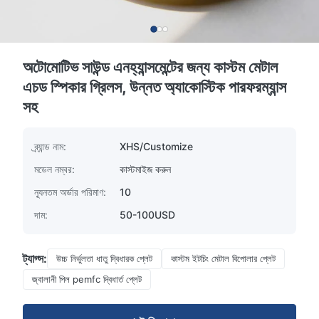
অটোমোটিভ সাউন্ড এনহ্যান্সমেন্টের জন্য কাস্টম মেটাল
এচড স্পিকার গ্রিলস, উন্নত অ্যাকোস্টিক পারফরম্যান্স
সহ
ব্র্যান্ড নাম:
XHS/Customize
মডেল নম্বর:
কাস্টমাইজ করুন
ন্যূনতম অর্ডার পরিমাণ:
10
দাম:
50-100USD
ট্যাগ্স:
উচ্চ নির্ভুলতা ধাতু দ্বিধারক প্লেট
কাস্টম ইটচিং মেটাল বিপোলার প্লেট
জ্বালানী পিল pemfc দ্বিধার্ত প্লেট