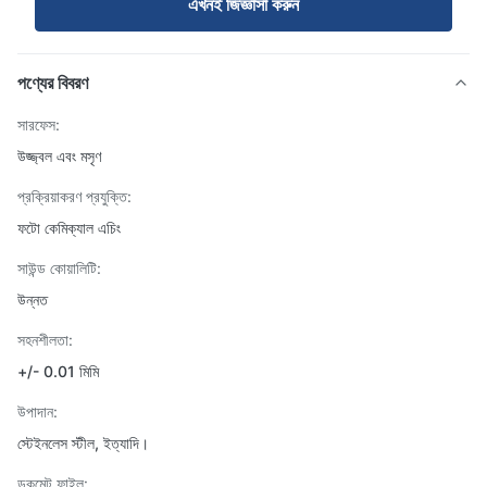
এখনই জিজ্ঞাসা করুন
পণ্যের বিবরণ
সারফেস:
উজ্জ্বল এবং মসৃণ
প্রক্রিয়াকরণ প্রযুক্তি:
ফটো কেমিক্যাল এচিং
সাউন্ড কোয়ালিটি:
উন্নত
সহনশীলতা:
+/- 0.01 মিমি
উপাদান:
স্টেইনলেস স্টীল, ইত্যাদি।
ডকুমেন্ট ফাইল: