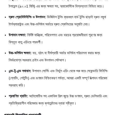
টলারেন্স (±০.০1 মিমি) এর জন্য ক্ষমতা সহ, অ্যাকোস্টিক বিশ্বস্ততা নিশ্চিত করে।
দ্রুত প্রোটোটাইপিং ও উৎপাদন:
ডিজিটাল টুলিং ব্যয়বহুল হার্ড টুলিং ছাড়াই দ্রুত নমুনা
টার্নঅ্যারাউন্ড এবং উচ্চ-ভলিউম অর্ডারে দ্রুত স্কেলিংয়ের অনুমতি দেয়।
উপাদান দক্ষতা:
নির্দিষ্ট যান্ত্রিক, পরিবেশগত এবং খরচের প্রয়োজনীয়তা পূরণের জন্য
বিস্তৃত ধাতু এচিংয়ে পারদর্শী।
উচ্চ-ভলিউম ক্ষমতা:
বড়, হঠাৎ বা দীর্ঘস্থায়ী অর্ডার ভলিউম পরিচালনা করার জন্য
নির্ভরযোগ্য সরবরাহ চেইন এবং উৎপাদন সেটআপ।
এন্ড-টু-এন্ড সমাধান:
উপাদান সোর্সিং এবং নির্ভুল এচিং থেকে শুরু করে সেকেন্ডারি ফিনিশিং
(প্লেটিং, পেইন্টিং) এবং গুণমান নিশ্চিতকরণ পর্যন্ত, আমরা একটি সম্পূর্ণ উত্পাদন পরিষেবা
সরবরাহ করি।
প্রমাণিত খ্যাতি:
অটোমোটিভ সহ একাধিক শিল্প জুড়ে উচ্চ গুণমান, দ্রুত ডেলিভারি এবং
প্রতিক্রিয়াশীল পরিষেবার জন্য ক্লায়েন্টদের দ্বারা স্বীকৃত।