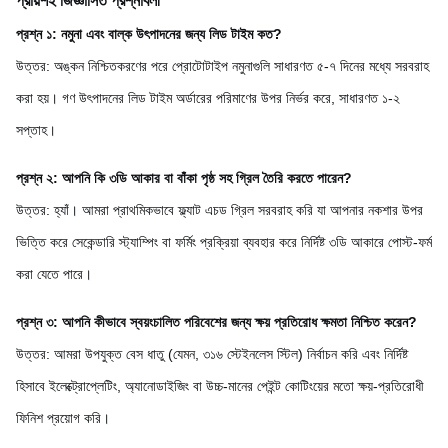
প্রায়শই জিজ্ঞাসিত প্রশ্নাবলী
প্রশ্ন ১: নমুনা এবং বাল্ক উৎপাদনের জন্য লিড টাইম কত?
উত্তর: অঙ্কন নিশ্চিতকরণের পরে প্রোটোটাইপ নমুনাগুলি সাধারণত ৫-৭ দিনের মধ্যে সরবরাহ
করা হয়। গণ উৎপাদনের লিড টাইম অর্ডারের পরিমাণের উপর নির্ভর করে, সাধারণত ১-২
সপ্তাহ।
প্রশ্ন ২: আপনি কি ৩ডি আকার বা বাঁকা পৃষ্ঠ সহ গ্রিল তৈরি করতে পারেন?
উত্তর: হ্যাঁ। আমরা প্রাথমিকভাবে ফ্ল্যাট এচড গ্রিল সরবরাহ করি যা আপনার নকশার উপর
ভিত্তি করে সেকেন্ডারি স্ট্যাম্পিং বা ফর্মিং প্রক্রিয়া ব্যবহার করে নির্দিষ্ট ৩ডি আকারে পোস্ট-ফর্ম
করা যেতে পারে।
প্রশ্ন ৩: আপনি কীভাবে স্বয়ংচালিত পরিবেশের জন্য ক্ষয় প্রতিরোধ ক্ষমতা নিশ্চিত করেন?
উত্তর: আমরা উপযুক্ত বেস ধাতু (যেমন, ৩১৬ স্টেইনলেস স্টিল) নির্বাচন করি এবং নির্দিষ্ট
হিসাবে ইলেক্ট্রোপ্লেটিং, অ্যানোডাইজিং বা উচ্চ-মানের পেইন্ট কোটিংয়ের মতো ক্ষয়-প্রতিরোধী
ফিনিশ প্রয়োগ করি।