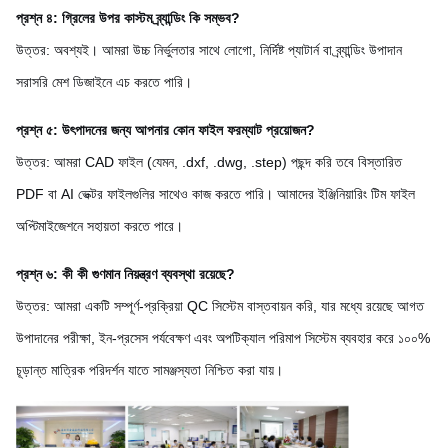
প্রশ্ন ৪: গ্রিলের উপর কাস্টম ব্র্যান্ডিং কি সম্ভব?
উত্তর: অবশ্যই। আমরা উচ্চ নির্ভুলতার সাথে লোগো, নির্দিষ্ট প্যাটার্ন বা ব্র্যান্ডিং উপাদান
সরাসরি মেশ ডিজাইনে এচ করতে পারি।
প্রশ্ন ৫: উৎপাদনের জন্য আপনার কোন ফাইল ফরম্যাট প্রয়োজন?
উত্তর: আমরা CAD ফাইল (যেমন, .dxf, .dwg, .step) পছন্দ করি তবে বিস্তারিত
PDF বা AI ভেক্টর ফাইলগুলির সাথেও কাজ করতে পারি। আমাদের ইঞ্জিনিয়ারিং টিম ফাইল
অপ্টিমাইজেশনে সহায়তা করতে পারে।
প্রশ্ন ৬: কী কী গুণমান নিয়ন্ত্রণ ব্যবস্থা রয়েছে?
উত্তর: আমরা একটি সম্পূর্ণ-প্রক্রিয়া QC সিস্টেম বাস্তবায়ন করি, যার মধ্যে রয়েছে আগত
উপাদানের পরীক্ষা, ইন-প্রসেস পর্যবেক্ষণ এবং অপটিক্যাল পরিমাপ সিস্টেম ব্যবহার করে ১০০%
চূড়ান্ত মাত্রিক পরিদর্শন যাতে সামঞ্জস্যতা নিশ্চিত করা যায়।