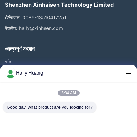
Shenzhen Xinhaisen Technology Limited
টেলিফোন:
0086-13510417251
ইমেইল:
haily@xinhsen.com
গুরুত্বপূর্ণ সংযোগ
বাড়ি
পণ্য
Haily Huang
ভিডিও
আমাদের সম্পর্কে
3:34 AM
কারখানা ভ্রমণ
Good day, what product are you looking for?
গুণমান নিয়ন্ত্রণ
আমাদের সাথে যোগাযোগ করুন
খবর