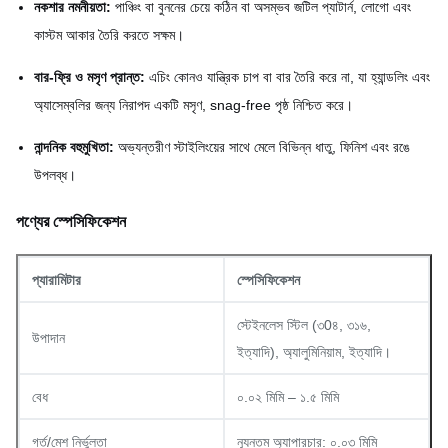
নকশার নমনীয়তা:
পাঞ্চিং বা বুননের চেয়ে কঠিন বা অসম্ভব জটিল প্যাটার্ন, লোগো এবং
কাস্টম আকার তৈরি করতে সক্ষম।
বার-ফ্রি ও মসৃণ প্রান্ত:
এচিং কোনও যান্ত্রিক চাপ বা বার তৈরি করে না, যা হ্যান্ডলিং এবং
অ্যাসেম্বলির জন্য নিরাপদ একটি মসৃণ, snag-free পৃষ্ঠ নিশ্চিত করে।
নান্দনিক বহুমুখিতা:
অভ্যন্তরীণ স্টাইলিংয়ের সাথে মেলে বিভিন্ন ধাতু, ফিনিশ এবং রঙে
উপলব্ধ।
পণ্যের স্পেসিফিকেশন
প্যারামিটার
স্পেসিফিকেশন
স্টেইনলেস স্টিল (৩0৪, ৩১৬,
উপাদান
ইত্যাদি), অ্যালুমিনিয়াম, ইত্যাদি।
বেধ
০.০২ মিমি – ১.৫ মিমি
গর্ত/মেশ নির্ভুলতা
ন্যূনতম অ্যাপারচার: ০.০৩ মিমি