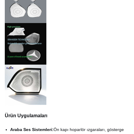
Dayanıklılık
±0,01mm
Dökme, cilalama,
Standart bitirme
elektroplating, vb.
Ürün Uygulamaları
Araba Ses Sistemleri:
Ön kapı hoparlör ızgaraları, gösterge