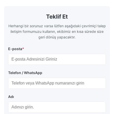
exceptional durability, and precise channel
components
geometries that optimize material
(heat-resist
distribution in production processes. Flow
structural 
Teklif Et
Plate Features Complex, Burr
(surgical to
Herhangi bir sorunuz varsa lütfen aşağıdaki çevrimiçi talep
iletişim formumuzu kullanın, ekibimiz en kısa sürede size
geri dönüş yapacaktır.
E-posta
*
Telefon / WhatsApp
Adı