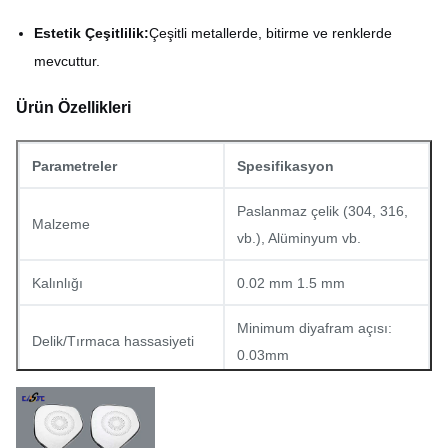
Estetik Çeşitlilik:
Çeşitli metallerde, bitirme ve renklerde
mevcuttur.
Ürün Özellikleri
Parametreler
Spesifikasyon
Paslanmaz çelik (304, 316,
Malzeme
vb.), Alüminyum vb.
Kalınlığı
0.02 mm 1.5 mm
Minimum diyafram açısı:
Delik/Tırmaca hassasiyeti
0.03mm
En az hat genişliği: 0,015
Hat Genişliği Doğruluğu
mm