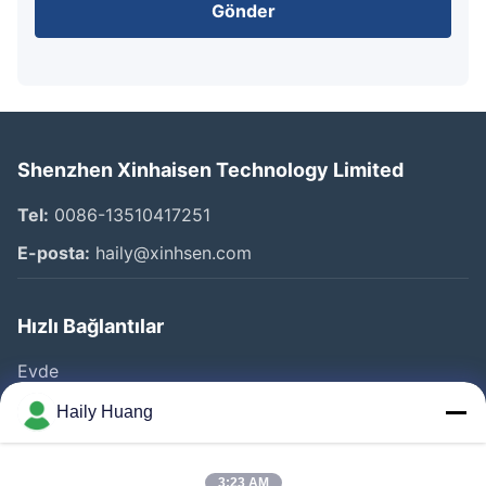
Gönder
Shenzhen Xinhaisen Technology Limited
Tel:
0086-13510417251
E-posta:
haily@xinhsen.com
Hızlı Bağlantılar
Evde
Ürünler
Haily Huang
VİDEOLAR
Hakkımızda
3:23 AM