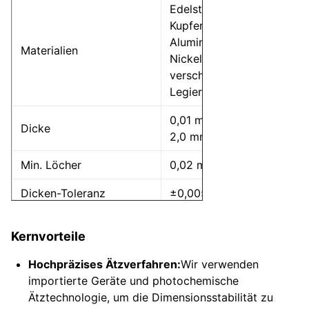
Edelstahl,
Kupfer, Titan,
Aluminium,
Materialien
Nickel,
verschiedene
Legierungen
0,01 mm -
Dicke
2,0 mm
Min. Löcher
0,02 mm
Dicken-Toleranz
±0,005 mm
Min.
1 mm * 1 mm
Kernvorteile
Einzelstückproduktgröße
Hochpräzises Ätzverfahren:
Wir verwenden
Max.
2400 * 700
importierte Geräte und photochemische
Einzelstückproduktgröße
mm
Ätztechnologie, um die Dimensionsstabilität zu