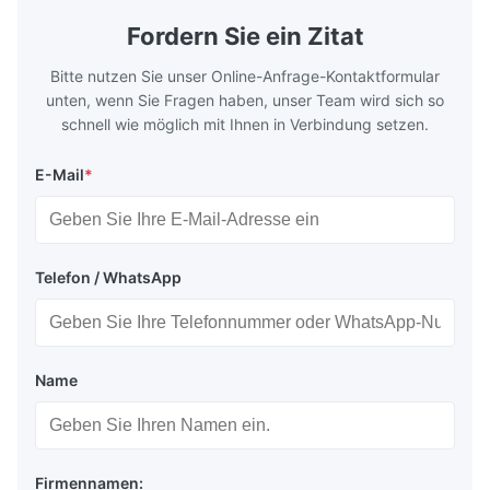
geometries that optimize material
(heat-resist
distribution in production processes. Flow
structural 
Fordern Sie ein Zitat
Plate Features Complex, Burr
(surgical to
Bitte nutzen Sie unser Online-Anfrage-Kontaktformular
unten, wenn Sie Fragen haben, unser Team wird sich so
schnell wie möglich mit Ihnen in Verbindung setzen.
E-Mail
*
Telefon / WhatsApp
Name
Firmennamen: