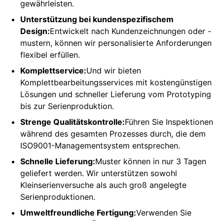
Linien-Toleranz
±0,005 mm
gewährleisten.
Unterstützung bei kundenspezifischem
Min. Tiefe
0,01 mm
Design:
Entwickelt nach Kundenzeichnungen oder -
Tiefen-
mustern, können wir personalisierte Anforderungen
±0,005 mm
Genauigkeitstoleranz
flexibel erfüllen.
Komplettservice:
Und wir bieten
Komplettbearbeitungsservices mit kostengünstigen
Lösungen und schneller Lieferung vom Prototyping
bis zur Serienproduktion.
Strenge Qualitätskontrolle:
Führen Sie Inspektionen
während des gesamten Prozesses durch, die dem
ISO9001-Managementsystem entsprechen.
Schnelle Lieferung:
Muster können in nur 3 Tagen
geliefert werden. Wir unterstützen sowohl
Kleinserienversuche als auch groß angelegte
Serienproduktionen.
Umweltfreundliche Fertigung:
Verwenden Sie