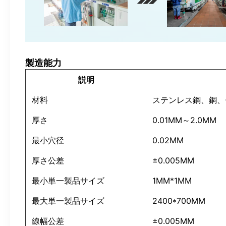
製造能力
説明
材料
ステンレス鋼、銅、
厚さ
0.01MM～2.0MM
最小穴径
0.02MM
厚さ公差
±0.005MM
最小単一製品サイズ
1MM*1MM
最大単一製品サイズ
2400*700MM
線幅公差
±0.005MM