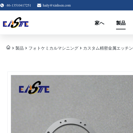
-86-13510417251
haily@xinhsen.com
家へ
製品
製品
フォトケミカルマシニング
カスタム精密金属エッチン