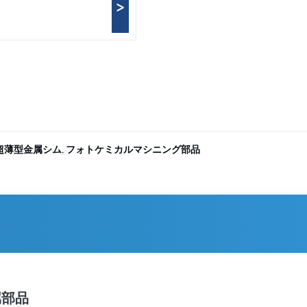
>
超薄型金属シム
フォトケミカルマシニング部品
,
属部品