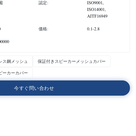
国
認定:
ISO9001,
ISO14001,
AITF16949
0
価格:
0.1-2.8
00000
レス鋼メッシュ
保証付きスピーカーメッシュカバー
ピーカーカバー
今
す
ぐ
問
い
合
わ
せ