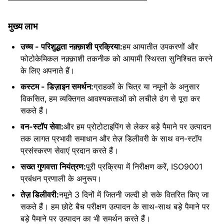
एकल
टुकड़ा
1MM*1MM
मुख्य लाभ
उत्पाद
आकार
उच्च - परिशुद्धता नक़्क़ाशी प्रक्रिया:
हम आयातीत उपकरणों और
फोटोकेमिकल नक़्क़ाशी तकनीक को आयामी स्थिरता सुनिश्चित करने
अधिकतम
के लिए अपनाते हैं।
एकल
टुकड़ा
2400*700MM
कस्टम - डिज़ाइन समर्थन:
ग्राहकों के चित्र या नमूनों के अनुसार
उत्पाद
विकसित, हम व्यक्तिगत आवश्यकताओं को लचीले ढंग से पूरा कर
आकार
सकते हैं।
वन-स्टॉप सेवा:
और हम प्रोटोटाइपिंग से लेकर बड़े पैमाने पर उत्पादन
रेखा
तक लागत प्रभावी समाधान और तेज़ डिलीवरी के साथ वन-स्टॉप
आकार
±0.005MM
प्रसंस्करण सेवाएं प्रदान करते हैं।
सहिष्णुता
सख्त गुणवत्ता नियंत्रण:
पूरी प्रक्रिया में निरीक्षण करें, ISO9001
न्यूनतम
प्रबंधन प्रणाली के अनुरूप।
0.01MM
गहराई
तेज़ डिलीवरी:
नमूने 3 दिनों में जितनी जल्दी हो सके वितरित किए जा
गहराई
सकते हैं। हम छोटे बैच परीक्षण उत्पादन के साथ-साथ बड़े पैमाने पर
सटीकता
±0.005MM
बड़े पैमाने पर उत्पादन का भी समर्थन करते हैं।