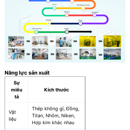
Năng lực sản xuất
Sự
miêu
Kích thước
tả
Thép không gỉ, Đồng,
Vật
Titan, Nhôm, Niken,
liệu
Hợp kim khác nhau