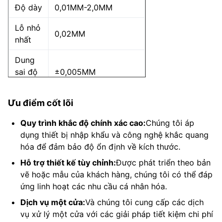
Độ dày
0,01MM-2,0MM
Lỗ nhỏ
0,02MM
nhất
Dung
sai độ
±0,005MM
dày
Ưu điểm cốt lõi
Kích
thước
Quy trình khắc độ chính xác cao:
Chúng tôi áp
sản
dụng thiết bị nhập khẩu và công nghệ khắc quang
phẩm
1MM*1MM
hóa để đảm bảo độ ổn định về kích thước.
đơn lẻ
Hỗ trợ thiết kế tùy chỉnh:
Được phát triển theo bản
nhỏ
vẽ hoặc mẫu của khách hàng, chúng tôi có thể đáp
nhất
ứng linh hoạt các nhu cầu cá nhân hóa.
Kích
Dịch vụ một cửa:
Và chúng tôi cung cấp các dịch
thước
vụ xử lý một cửa với các giải pháp tiết kiệm chi phí
sản