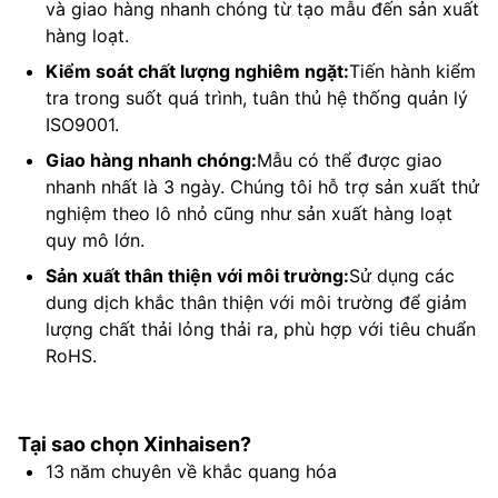
và giao hàng nhanh chóng từ tạo mẫu đến sản xuất
phẩm
2400*700MM
hàng loạt.
đơn lẻ
Kiểm soát chất lượng nghiêm ngặt:
Tiến hành kiểm
lớn
tra trong suốt quá trình, tuân thủ hệ thống quản lý
nhất
ISO9001.
Dung
Giao hàng nhanh chóng:
Mẫu có thể được giao
sai
nhanh nhất là 3 ngày. Chúng tôi hỗ trợ sản xuất thử
kích
±0,005MM
nghiệm theo lô nhỏ cũng như sản xuất hàng loạt
thước
quy mô lớn.
đường
Sản xuất thân thiện với môi trường:
Sử dụng các
Độ sâu
dung dịch khắc thân thiện với môi trường để giảm
tối
0,01MM
lượng chất thải lỏng thải ra, phù hợp với tiêu chuẩn
thiểu
RoHS.
Dung
sai độ
Tại sao chọn Xinhaisen?
chính
±0,005MM
13 năm chuyên về khắc quang hóa
xác độ