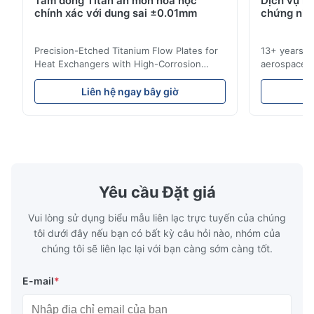
Tấm dòng Titan ăn mòn hóa học
Dịch vụ k
chính xác với dung sai ±0.01mm
chứng nhậ
Excellent precision on the flow channels. The etching quality is
very consistent across batches.
Precision-Etched Titanium Flow Plates for
13+ years ex
Heat Exchangers with High-Corrosion
aerospace, m
M*m
Resistance Flow Plate Overview Xinhaisen
applications.
M
Technology specializes in manufacturing
solutions wi
Liên hệ ngay bây giờ
L
high-precision chemically etched flow
instant quo
Sep 16.2025
plates for plastic injection molding, die
for High-Pe
The gasket is very thin. Good.
casting, and other industrial applications.
Industries 
Our flow plates offer superior flow control,
solutions po
exceptional durability, and precise channel
components
geometries that optimize material
(heat-resist
distribution in production processes. Flow
structural 
Yêu cầu Đặt giá
Plate Features Complex, Burr
(surgical to
Vui lòng sử dụng biểu mẫu liên lạc trực tuyến của chúng
tôi dưới đây nếu bạn có bất kỳ câu hỏi nào, nhóm của
chúng tôi sẽ liên lạc lại với bạn càng sớm càng tốt.
E-mail
*