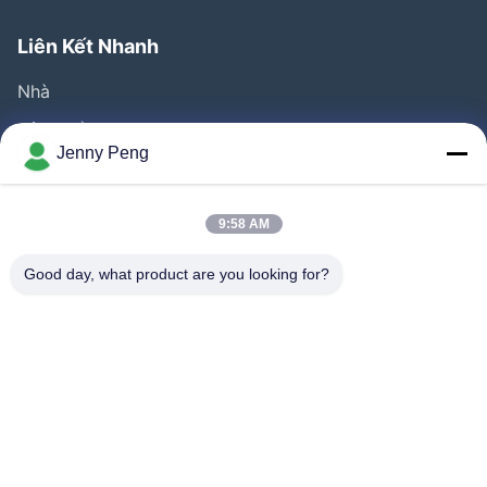
Liên Kết Nhanh
Nhà
Sản Phẩm
Jenny Peng
Video
Về Chúng Tôi
9:58 AM
Tham Quan Nhà Máy
Good day, what product are you looking for?
Kiểm Soát Chất Lượng
Liên Hệ Chúng Tôi
Tin Tức
Các Vụ Án
Đi Theo Chúng Tôi.