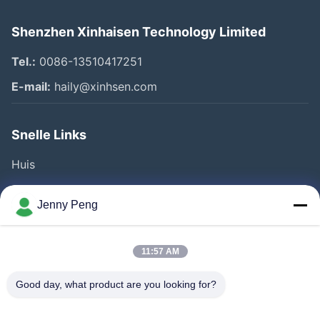
Shenzhen Xinhaisen Technology Limited
Tel.:
0086-13510417251
E-mail:
haily@xinhsen.com
Snelle Links
Huis
Producten
Jenny Peng
Videos
Over Ons
11:57 AM
Fabrieksreis
Good day, what product are you looking for?
Kwaliteitscontrole
Contacteer Ons