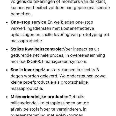
volgens de tekeningen of monsters van de klant,
Min. diepte
0,01MM
kunnen we flexibel voldoen aan gepersonaliseerde
Diepte
behoeften.
±0,005MM
nauwkeurigheidstolerantie
One-stop service:
En we bieden one-stop
verwerkingsdiensten met kosteneffectieve
oplossingen en snelle levering van prototyping tot
massaproductie.
Strikte kwaliteitscontrole:
Voer inspecties uit
gedurende het hele proces, in overeenstemming
met het ISO9001 managementsysteem.
Snelle levering:
Monsters kunnen in slechts 3
dagen worden geleverd. We ondersteunen zowel
kleine proefproductie als grootschalige
massaproductie.
Milieuvriendelijke productie:
Gebruik
milieuvriendelijke etsoplossingen om de
afvalvloeistofafvoer te verminderen, in
overeenstemming met RoHS-normen.