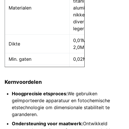
titanium,
Materialen
aluminium,
nikkel,
diverse
legeringen
0,01MM-
Dikte
2,0MM
Min. gaten
0,02MM
Diktetolerantie
±0,005MM
Kernvoordelen
Min. afmeting enkel
1MM*1MM
product
Hoogprecisie etsproces:
We gebruiken
geïmporteerde apparatuur en fotochemische
Max. afmeting enkel
2400*700MM
etstechnologie om dimensionale stabiliteit te
product
garanderen.
Lijngrootte tolerantie
±0,005MM
Ondersteuning voor maatwerk:
Ontwikkeld