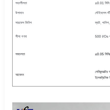
সহনশীলতা
±0.01 মিমি
উপাদান
স্টেইনলেস স্
সারফেস ফিনিশ
ম্যাট, পালিশ, 
সীসা গণনা
500 I/Os পর
সমতলতা
≤0.05 মিমি
সেমিকন্ডাক্
আবেদন
ইলেকট্রনিক 