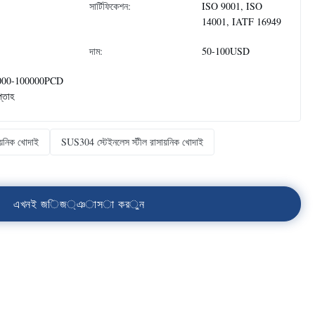
সার্টিফিকেশন:
ISO 9001, ISO
14001, IATF 16949
দাম:
50-100USD
000-100000PCD
প্তাহ
ায়নিক খোদাই
SUS304 স্টেইনলেস স্টীল রাসায়নিক খোদাই
এ
খ
ন
ই
জ
ি
জ
্
ঞ
া
স
া
ক
র
ু
ন