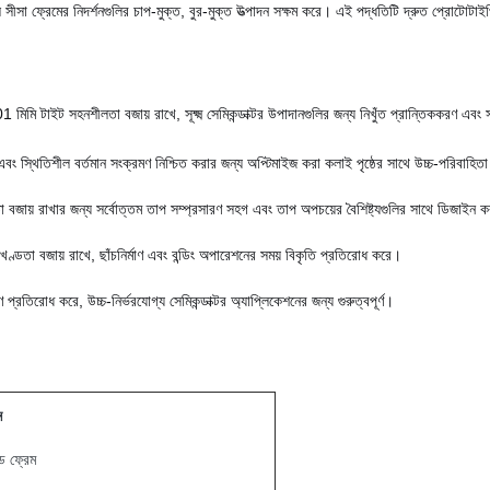
িল সীসা ফ্রেমের নিদর্শনগুলির চাপ-মুক্ত, বুর-মুক্ত উত্পাদন সক্ষম করে। এই পদ্ধতিটি দ্রুত প্রোটোটাই
1 মিমি টাইট সহনশীলতা বজায় রাখে, সূক্ষ্ম সেমিকন্ডাক্টর উপাদানগুলির জন্য নিখুঁত প্রান্তিককরণ এব
তি এবং স্থিতিশীল বর্তমান সংক্রমণ নিশ্চিত করার জন্য অপ্টিমাইজ করা কলাই পৃষ্ঠের সাথে উচ্চ-পরিবা
তা বজায় রাখার জন্য সর্বোত্তম তাপ সম্প্রসারণ সহগ এবং তাপ অপচয়ের বৈশিষ্ট্যগুলির সাথে ডিজাইন ক
ডতা বজায় রাখে, ছাঁচনির্মাণ এবং বন্ডিং অপারেশনের সময় বিকৃতি প্রতিরোধ করে।
ণ প্রতিরোধ করে, উচ্চ-নির্ভরযোগ্য সেমিকন্ডাক্টর অ্যাপ্লিকেশনের জন্য গুরুত্বপূর্ণ।
ন
 ফ্রেম