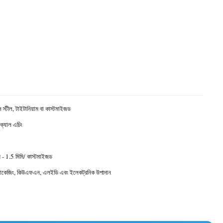
 স্টীল, টাইটানিয়াম বা কাস্টমাইজড
ক্যাল এচিং
 - 1.5 মিমি/ কাস্টমাইজড
াকেজিং, কিউএফএন, এলইডি এবং ইলেকট্রনিক উপাদান