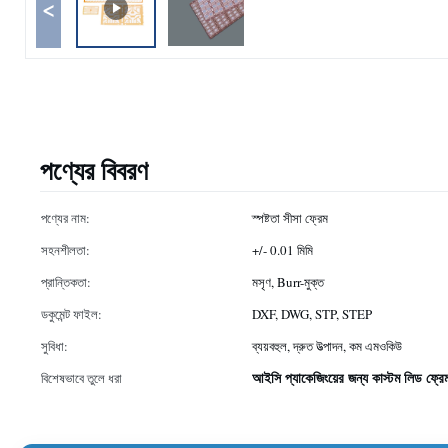
<
পণ্যের বিবরণ
পণ্যের নাম:
স্পষ্টতা সীসা ফ্রেম
সহনশীলতা:
+/- 0.01 মিমি
প্রান্তিকতা:
মসৃণ, Burr-মুক্ত
ডকুমেন্ট ফাইল:
DXF, DWG, STP, STEP
সুবিধা:
ব্যয়বহুল, দ্রুত উত্পাদন, কম এমওকিউ
আইসি প্যাকেজিংয়ের জন্য কাস্টম লিড ফ্রে
বিশেষভাবে তুলে ধরা