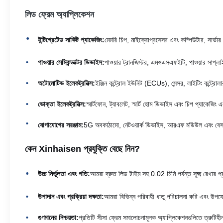
লিড ফ্রেম অ্যাপ্লিকেশন
ইন্টিগ্রেটেড সার্কিট প্যাকেজিং:
মেমরি চিপ, মাইক্রোপ্রসেসর এবং কম্পিউটার, সার্ভা
পাওয়ার সেমিকন্ডাক্টর ডিভাইস:
পাওয়ার ট্রানজিস্টর, এমওএসএফইটি, পাওয়ার সাপ্লাই
অটোমোটিভ ইলেকট্রনিক্স:
ইঞ্জিন কন্ট্রোল ইউনিট (ECUs), সেন্সর, লাইটিং কন্ট্রোলা
ভোক্তা ইলেকট্রনিক্স:
স্মার্টফোন, ট্যাবলেট, স্মার্ট হোম ডিভাইস এবং চিপ প্যাকেজি
যোগাযোগের সরঞ্জাম:
5G অবকাঠামো, নেটওয়ার্ক ডিভাইস, আরএফ মডিউল এবং বেস স্টেশন
কেন Xinhaisen প্রযুক্তি বেছে নিন?
উচ্চ নির্ভুলতা এবং গতি:
আমরা দ্রুত লিড টাইম সহ 0.02 মিমি পর্যন্ত সূক্ষ্ম রেখা
উপাদান এবং প্রক্রিয়া দক্ষতা:
আমরা বিভিন্ন পরিবাহী ধাতু পরিচালনা করি এবং উপয
গুণমানের নিশ্চয়তা:
প্রতিটি সীসা ফ্রেম সমালোচনামূলক অ্যাপ্লিকেশনগুলিতে ত্রুটিহী