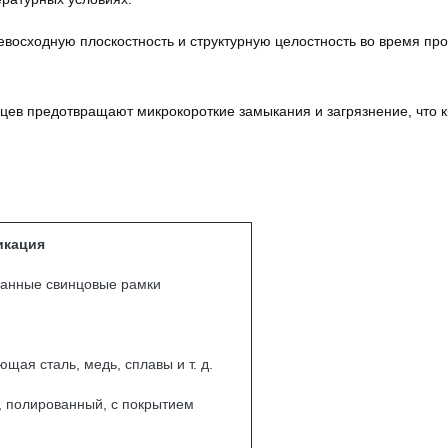
евосходную плоскостность и структурную целостность во время п
нцев предотвращают микрокороткие замыкания и загрязнение, что
икация
ванные свинцовые рамки
щая сталь, медь, сплавы и т. д.
 полированный, с покрытием