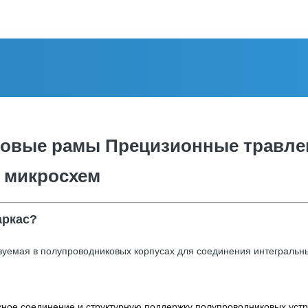
нцовые рамы Прецизионные травле
 микросхем
аркас?
зуемая в полупроводниковых корпусах для соединения интегральн
ое соединение и структурную поддержку полупроводниковых устр