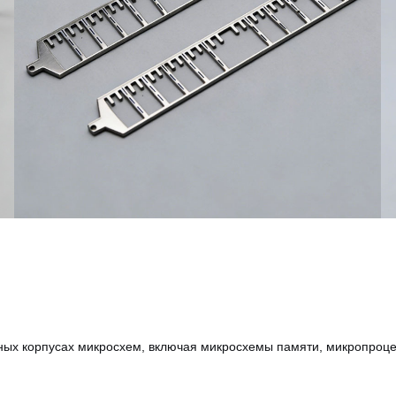
ных корпусах микросхем, включая микросхемы памяти, микропроце