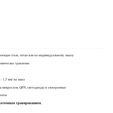
еющая сталь, титан или по индивидуальному заказу
имическое травление
 - 1,5 мм/ на заказ
а микросхем, QFN, светодиоды и электронные
енты
коточным гравированием
,