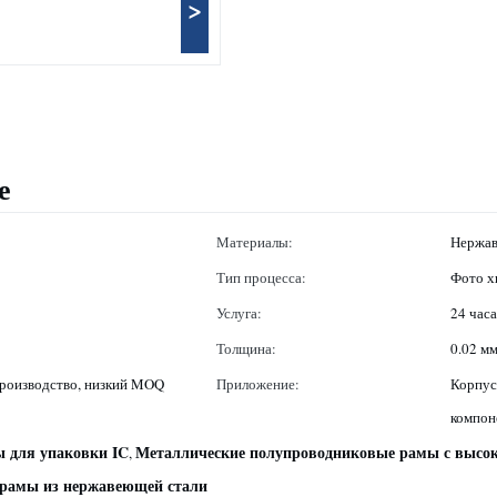
>
е
Материалы:
Нержав
Тип процесса:
Фото х
Услуга:
24 часа
Толщина:
0.02 мм
производство, низкий MOQ
Приложение:
Корпус
компон
 для упаковки IC
Металлические полупроводниковые рамы с высо
,
рамы из нержавеющей стали