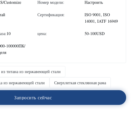
S/Customize
Номер модели:
Настроить
тай
Сертификация:
ISO 9001, ISO
14001, IATF 16949
аза:
10
цена:
50-100USD
000-100000ПК/
деля
 из титана из нержавеющей стали
а из нержавеющей стали
Сверхлегкая стеклянная рама
З
а
п
р
о
с
и
т
ь
с
е
й
ч
а
с