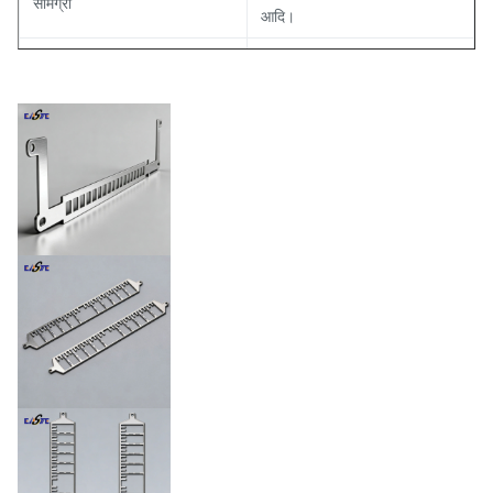
सामग्री
आदि।
सतही समापन
मैट, पॉलिश, चढ़ाया हुआ
500 I/Os तक
लीड गिनती
≤0.05मिमी/10मिमी
समतलता
सेमीकंडक्टर आईसी पैकेजिंग,
क्यूएफएन, एलईडी और इलेक्ट्रॉनिक
आवेदन
घटक