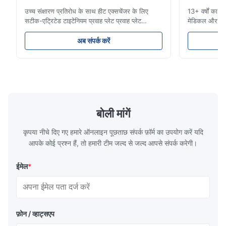
Good communication, and very fast reponse. Fast production
उच्च संक्षारण प्रतिरोध के साथ हीट एक्सचेंजर के लिए
13+ वर्षों का टा
and delivery.
सटीक-एट्रिटेड टाइटेनियम प्रवाह प्लेट प्रवाह प्लेट
मेडिकल और औद्
अवलोकनसिन्हाइसेन प्रौद्योगिकी प्लास्टिक इंजेक्शन मोल्डिंग,
आईएटीएफ-प्रमाण
डाई कास्टिंग और अन्य औद्योगिक अनुप्रयोगों के लिए उच्च
साइकिल समाधान।
M*r
अब संपर्क करें
M
परिशुद्धता रासायनिक रूप से उत्कीर्ण प्रवाह प्लेटों के निर्माण
अनुप्रयोगों के 
में माहिर है।हमारे प्रवा...
हम सेवा करते हैं
Jun 16.2025
The surface quality of our speaker grill is good and the parts
arrived on time, the product fully meets our requirements.
बोली मांगें
कृपया नीचे दिए गए हमारे ऑनलाइन पूछताछ संपर्क फ़ॉर्म का उपयोग करें यदि
आपके कोई प्रश्न हैं, तो हमारी टीम जल्द से जल्द आपसे संपर्क करेगी।
ईमेल
*
फ़ोन / व्हाट्सएप