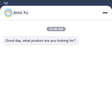
घर
उत्पाद
Jessi Xu
वीडियो
हमारे बारे में
11:46 AM
फैक्टरी यात्रा
Good day, what product are you looking for?
गुणवत्ता नियंत्रण
हमसे संपर्क करें
समाचार
मामले
हमारे पीछे आओ