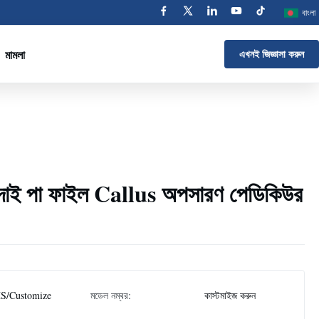
বাংলা
মামলা
এখনই জিজ্ঞাসা করুন
খোদাই পা ফাইল Callus অপসারণ পেডিকিউর
S/Customize
মডেল নম্বর:
কাস্টমাইজ করুন