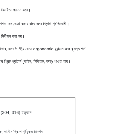
ার্যকারিতা প্রদান করে।
োগত অখণ্ডতা বজায় রাখে এবং বিকৃতি প্রতিরোধী।
 নির্বীজন করা হয়।
ার, এবং বৈশিষ্ট্য যেমন ergonomic হ্যান্ডল এবং ঝুলন্ত গর্ত.
 গ্রিন্ট প্যাটার্ন (ফাইন, মিডিয়াম, রুক্ষ) পাওয়া যায়।
ীল (304, 316) ইত্যাদি
ক্ষ, কাস্টম দ্বি-পার্শ্বযুক্ত নিদর্শন