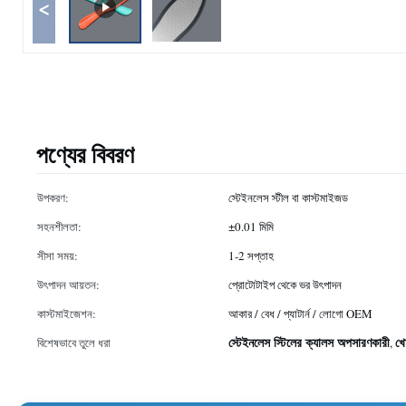
<
পণ্যের বিবরণ
উপকরণ:
স্টেইনলেস স্টীল বা কাস্টমাইজড
সহনশীলতা:
±0.01 মিমি
সীসা সময়:
1-2 সপ্তাহ
উৎপাদন আয়তন:
প্রোটোটাইপ থেকে ভর উৎপাদন
কাস্টমাইজেশন:
আকার / বেধ / প্যাটার্ন / লোগো OEM
স্টেইনলেস স্টিলের ক্যালস অপসারণকারী
খো
বিশেষভাবে তুলে ধরা
,