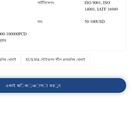
সার্টিফিকেশন:
ISO 9001, ISO
14001, IATF 16949
দাম:
50-100USD
000-100000PCD
প্তাহ
ায়নিক খোদাই
SUS304 স্টেইনলেস স্টীল রাসায়নিক খোদাই
এ
খ
ন
ই
জ
ি
জ
্
ঞ
া
স
া
ক
র
ু
ন