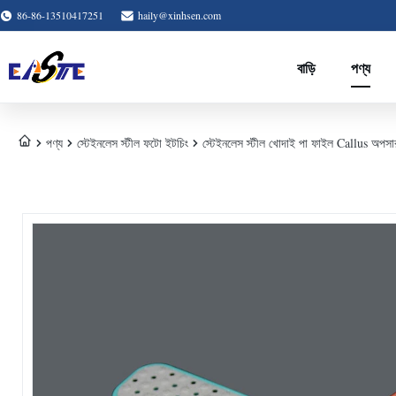
86-86-13510417251
haily@xinhsen.com
বাড়ি
পণ্য
পণ্য
স্টেইনলেস স্টীল ফটো ইটচিং
স্টেইনলেস স্টীল খোদাই পা ফাইল Callus অপসা