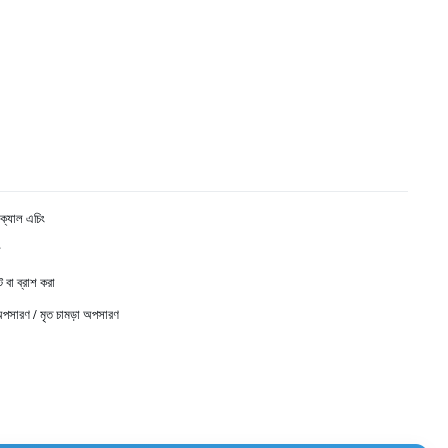
ক্যাল এচিং
়
ট বা ব্রাশ করা
অপসারণ / মৃত চামড়া অপসারণ