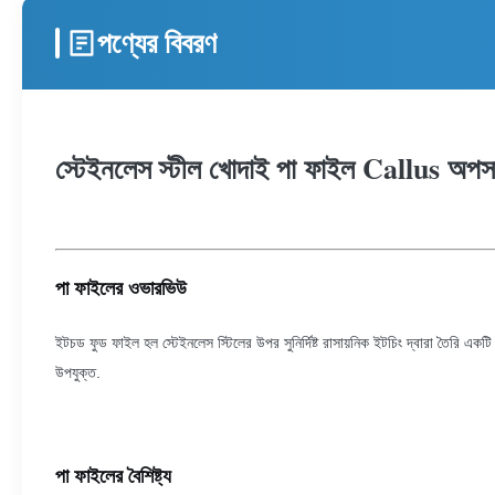
পণ্যের বিবরণ
স্টেইনলেস স্টীল খোদাই পা ফাইল Callus অপসা
পা ফাইলের ওভারভিউ
ইটচড ফুড ফাইল হল স্টেইনলেস স্টিলের উপর সুনির্দিষ্ট রাসায়নিক ইটচিং দ্বারা তৈরি এক
উপযুক্ত.
পা ফাইলের বৈশিষ্ট্য