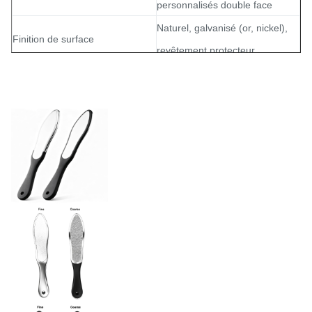
personnalisés double face
Naturel, galvanisé (or, nickel),
Finition de surface
revêtement protecteur
Bords sans bavures, lisses et
Qualité des bords
sûrs
Gravure chimique
Processus
Soins de beauté/Soins
Industrie
médicaux/Hygiène
personnelle