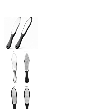
Rivestimento protettivo naturale,
Finitura superficiale
elettrolitico (oro, nichel).
Bordi senza sbavature, lisci e
Qualità dei bordi
sicuri
Incisione chimica
Processo
Cure di bellezza/Cure
Industria
mediche/Igiene
personale