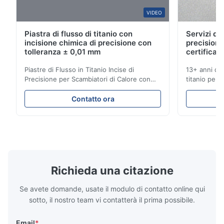
A*r
VIDEO
A
Piastra di flusso di titanio con
Servizi di 
Sep 10.2025
incisione chimica di precisione con
precisione
Our products are always packed very good with no movement
tolleranza ± 0,01 mm
certificati
in shipping. The quality of the product is above average, high
Piastre di Flusso in Titanio Incise di
13+ anni di 
quality without any scratches.
Precisione per Scambiatori di Calore con
titanio per a
Elevata Resistenza alla Corrosione
mediche e in
Panoramica delle Piastre di FlussoXinhaisen
soluzioni fu
M*r
Contatto ora
M
Technology è specializzata nella
competitivi.
produzione di piastre di flusso ad alta
istantaneo! S
Jun 16.2025
precisione incise chimicamente per lo
per applicaz
The surface quality of our speaker grill is good and the parts
stampaggio a iniezione di ...
...
arrived on time, the product fully meets our requirements.
Richieda una citazione
Se avete domande, usate il modulo di contatto online qui
sotto, il nostro team vi contatterà il prima possibile.
Email
*