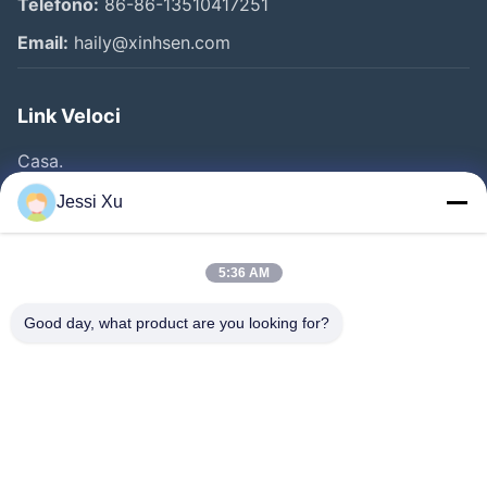
Telefono:
86-86-13510417251
Email:
haily@xinhsen.com
Link Veloci
Casa.
Prodotti
Jessi Xu
Video
Chi Siamo
5:36 AM
Fatory Tour
Good day, what product are you looking for?
Controllo Della Qualità
Contattaci
Notizie
Casi