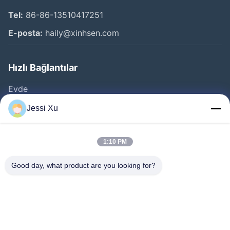
Tel:
86-86-13510417251
E-posta:
haily@xinhsen.com
Hızlı Bağlantılar
Evde
Ürünler
Jessi Xu
VİDEOLAR
Hakkımızda
1:10 PM
Fabrika Turu
Good day, what product are you looking for?
Kalite Kontrolü
Bize Ulaşın
Haberler