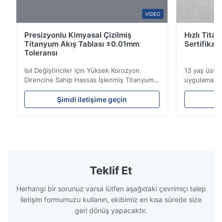
W*y
VIDEO
W
Presizyonlu Kimyasal Çizilmiş
Hızlı Tita
Nov 6.2025
Titanyum Akış Tablası ±0.01mm
Sertifikal
Excellent
Toleransı
Isıl Değiştiriciler için Yüksek Korozyon
13 yaş üstüH
Direncine Sahip Hassas İşlenmiş Titanyum
uygulamalar 
Akış Plakaları Akış Plakası Genel
uzmanlık.ISO
BakışXinhaisen Technology, plastik
teslim sürel
Şimdi iletişime geçin
Ş
enjeksiyon kalıplama, döküm ve diğer
Yüksek perf
endüstriyel uygulamalar için yüksek
titanyum ka
hassasiyetli kimyasal olarak işlenmiş akış
Endüstriler
plakaları üretiminde uzmanlaşmışt...
görev ...
Teklif Et
Herhangi bir sorunuz varsa lütfen aşağıdaki çevrimiçi talep
iletişim formumuzu kullanın, ekibimiz en kısa sürede size
geri dönüş yapacaktır.