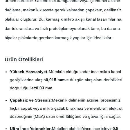
üretim sürecidir. Geleneksel damgalama veya işlemenin aksine
dağlama, mekanik kuvvete gerek kalmadan çapaksız, gerilimsiz
plakalar oluşturur. Bu, karmaşık mikro akışlı kanal tasarımlarına,
dar toleranslara ve hızlı prototiplemeye olanak tanır, bu da onu
bipolar plakalarda gereken karmaşık yapılar için ideal kılar.
Ürün Özellikleri
Yüksek Hassasiyet:
Mümkün olduğu kadar ince mikro kanal
genişliklerine ulaşın
0,015 mm
ve düzgün akış alanı derinlikleri
doğruluğu ile
±0,03 mm
.
Çapaksız ve Stressiz:
Mekanik delmenin aksine, prosesimiz
hiçbir çapak veya mikro çatlak bırakmaz ve membran elektrot
düzeneğinin (MEA) uzun ömürlülüğünü ve güvenliğini sağlar.
Ultra İnce Yetenekler:
Metalleri olabildiğince ince işleyin
0,5