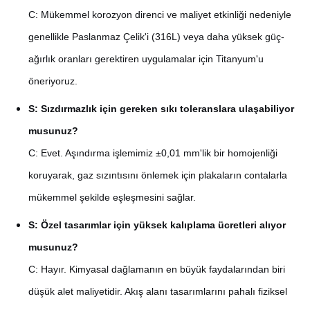
C: Mükemmel korozyon direnci ve maliyet etkinliği nedeniyle
genellikle Paslanmaz Çelik'i (316L) veya daha yüksek güç-
ağırlık oranları gerektiren uygulamalar için Titanyum'u
öneriyoruz.
S: Sızdırmazlık için gereken sıkı toleranslara ulaşabiliyor
musunuz?
C: Evet. Aşındırma işlemimiz ±0,01 mm'lik bir homojenliği
koruyarak, gaz sızıntısını önlemek için plakaların contalarla
mükemmel şekilde eşleşmesini sağlar.
S: Özel tasarımlar için yüksek kalıplama ücretleri alıyor
musunuz?
C: Hayır. Kimyasal dağlamanın en büyük faydalarından biri
düşük alet maliyetidir. Akış alanı tasarımlarını pahalı fiziksel