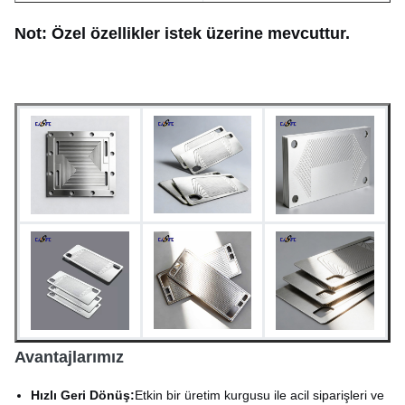
Min. Çizgi Genişliği
0,015mm
Not: Özel özellikler istek üzerine mevcuttur.
Min. Diyafram (Delik)
0,03 mm
Boyutsal Tolerans
±0,03 mm (Tekdüzelik)
Hızlı prototip oluşturma (5-7
Kurşun zamanı
gün); Seri üretim mevcut
Kazınmış, pasifleştirilmiş
Yüzey İşlemi
veya özel yüzey işlemi
olarak
Avantajlarımız
Hızlı Geri Dönüş:
Etkin bir üretim kurgusu ile acil siparişleri ve