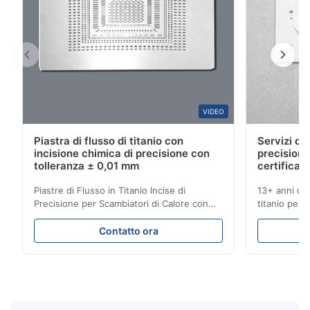
S*r
S
Jan 8.2026
Nice!!
W*y
VIDEO
W
Piastra di flusso di titanio con
Servizi di 
Nov 6.2025
incisione chimica di precisione con
precisione
Excellent
tolleranza ± 0,01 mm
certificati
Piastre di Flusso in Titanio Incise di
13+ anni di 
Precisione per Scambiatori di Calore con
titanio per a
Elevata Resistenza alla Corrosione
mediche e in
Panoramica delle Piastre di FlussoXinhaisen
soluzioni fu
Contatto ora
Technology è specializzata nella
competitivi.
produzione di piastre di flusso ad alta
istantaneo! S
precisione incise chimicamente per lo
per applicaz
stampaggio a iniezione di ...
...