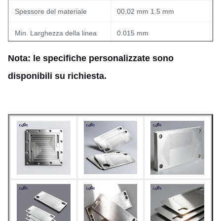
Spessore del materiale
00,02 mm 1.5 mm
Min. Larghezza della linea
0.015 mm
Min. apertura (buco)
00,03 mm
Nota: le specifiche personalizzate sono
disponibili su richiesta.
Tolleranza dimensionale
±0,03 mm (uniformità)
Rapid prototyping (5-7
Tempo di consegna
giorni); produzione di massa
disponibile
Altri prodotti per
Finitura superficiale
l'elaborazione o la
lavorazione dei materiali