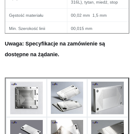
316L), tytan, miedź, stop
Gęstość materiału
00,02 mm ️ 1,5 mm
Min. Szerokość linii
00,015 mm
Min. otwór (dziura)
00,03 mm
Uwaga: Specyfikacje na zamówienie są
dostępne na żądanie.
Tolerancja wymiarowa
±0,03 mm (jednorodność)
Szybkie tworzenie
prototypów (5-7 dni);
Czas realizacji
dostępna produkcja
masowa
W formie wygrawerowanej,
Wykończenie powierzchni
pasywowanej lub specjalnej
obróbki powierzchni