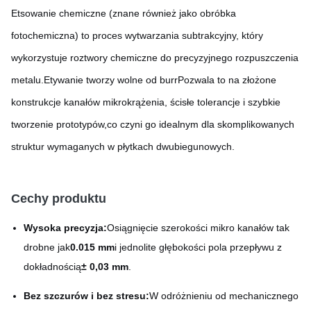
Etsowanie chemiczne (znane również jako obróbka
fotochemiczna) to proces wytwarzania subtrakcyjny, który
wykorzystuje roztwory chemiczne do precyzyjnego rozpuszczenia
metalu.Etywanie tworzy wolne od burrPozwala to na złożone
konstrukcje kanałów mikrokrążenia, ścisłe tolerancje i szybkie
tworzenie prototypów,co czyni go idealnym dla skomplikowanych
struktur wymaganych w płytkach dwubiegunowych.
Cechy produktu
Wysoka precyzja:
Osiągnięcie szerokości mikro kanałów tak
drobne jak
0.015 mm
i jednolite głębokości pola przepływu z
dokładnością
± 0,03 mm
.
Bez szczurów i bez stresu:
W odróżnieniu od mechanicznego