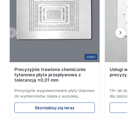
S*r
S
Jan 8.2026
Nice!!
W*y
VIDEO
W
Precyzyjnie trawiona chemicznie
Usługi wyt
Nov 6.2025
tytanowa płyta przepływowa z
precyzyjn
Excellent
tolerancją ±0,01 mm
Precyzyjnie wygrawerowane płyty titanowe
13+ lat doś
do wymienników ciepła o wysokiej
dla zastoso
odporności na korozję Przegląd płyty
przemysłowy
przepływowejXinhaisen Technology
kompleksow
Skontaktuj się teraz
specjalizuje się w produkcji
konkurencyjn
wysokoprecyzyjnych płyt przepływowych z
Uzyskaj na
chemią etynową do formowania
trawienia t
wtryskowego plastiku, odlewania na maty i
wydajnościB