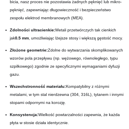
bicia, nasz proces nie pozostawia żadnych pęknięć lub mikro-
pęknięć, zapewniając długowieczność i bezpieczeństwo
zespołu elektrod membranowych (MEA).
Zdolności ultracienkie:
Metali przetwórczych tak cienkich
jak
0.5 mm
, umożliwiając lżejsze stosy i większą gęstość mocy.
Złożone geometrie:
Zdolne do wytwarzania skomplikowanych
wzorów pola przepływu (np. wężowego, równoległego, typu
szpilkowego) zgodnie ze specyficznymi wymaganiami dyfuzji
gazu.
Wszechstronność materiału:
Kompatybilny z różnymi
metalami, w tym stal nierdzewna (304, 316L), tytanem i innymi
stopami odpornymi na korozję.
Konsystencja:
Wielkość powtarzalności zapewnia, że każda
płyta w stosie działa identycznie.