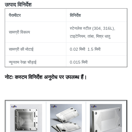
उत्पाद विनिर्देश
पैरामीटर
विनिर्देश
स्टेनलेस स्टील (304, 316L),
सामग्री विकल्प
टाइटेनियम, तांबा, मिश्र धातु
सामग्री की मोटाई
0.02 मिमी ️ 1.5 मिमी
न्यूनतम रेखा चौड़ाई
0.015 मिमी
न्यूनतम एपर्चर (छेद)
0.03 मिमी
नोटः कस्टम विनिर्देश अनुरोध पर उपलब्ध हैं।
आयामी सहिष्णुता
±0.03 मिमी (एकरुपता)
त्वरित प्रोटोटाइप (5-7 दिन); बड़े
लीड टाइम
पैमाने पर उत्पादन उपलब्ध
उत्कीर्ण, निष्क्रिय या कस्टम सतह
सतह खत्म
उपचार के रूप में