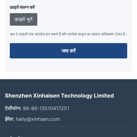
फ़ाइलें संलग्न करें
फ़ाइलें चुनें
आप 5 फ़ाइलों तक अपलोड कर सकते हैं और प्रत्येक फ़ाइल का आकार अधिकतम 10M है।
जमा करें
Shenzhen Xinhaisen Technology Limited
टेलीफोन:
86-86-13510417251
ईमेल:
haily@xinhsen.com