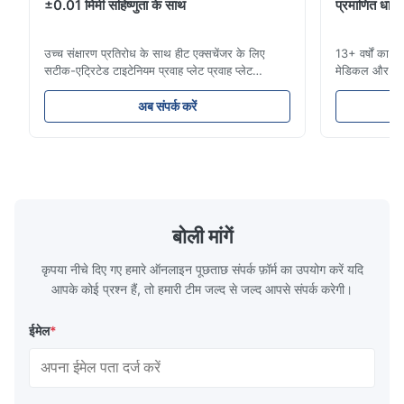
±0.01 मिमी सहिष्णुता के साथ
प्रमाणित धातु न
Excellent
उच्च संक्षारण प्रतिरोध के साथ हीट एक्सचेंजर के लिए
13+ वर्षों का टा
सटीक-एट्रिटेड टाइटेनियम प्रवाह प्लेट प्रवाह प्लेट
मेडिकल और औद्
अवलोकनसिन्हाइसेन प्रौद्योगिकी प्लास्टिक इंजेक्शन मोल्डिंग,
आईएटीएफ-प्रमाण
डाई कास्टिंग और अन्य औद्योगिक अनुप्रयोगों के लिए उच्च
साइकिल समाधान।
अब संपर्क करें
परिशुद्धता रासायनिक रूप से उत्कीर्ण प्रवाह प्लेटों के निर्माण
अनुप्रयोगों के 
में माहिर है।हमारे प्रवा...
हम सेवा करते हैं
बोली मांगें
कृपया नीचे दिए गए हमारे ऑनलाइन पूछताछ संपर्क फ़ॉर्म का उपयोग करें यदि
आपके कोई प्रश्न हैं, तो हमारी टीम जल्द से जल्द आपसे संपर्क करेगी।
ईमेल
*