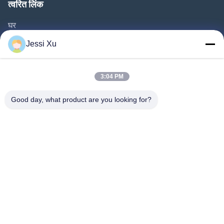
त्वरित लिंक
घर
उत्पाद
Jessi Xu
वीडियो
हमारे बारे में
3:04 PM
फैक्टरी यात्रा
Good day, what product are you looking for?
गुणवत्ता नियंत्रण
हमसे संपर्क करें
समाचार
मामले
हमारे पीछे आओ