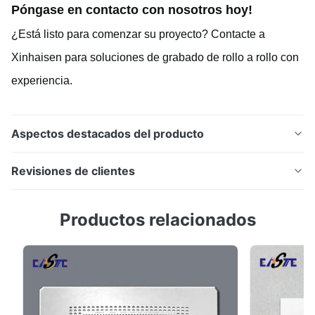
Póngase en contacto con nosotros hoy!
¿Está listo para comenzar su proyecto? Contacte a
Xinhaisen para soluciones de grabado de rollo a rollo con
experiencia.
Aspectos destacados del producto
Xinhaisen ofrece servicios personalizados de grabado
Revisiones de clientes
de metales rollo a rollo para acero inoxidable, níquel,
cobre y otros metales finos. El mecanizado
5.0
Productos relacionados
fotoquímico continuo ofrece componentes grabados
Basado en 50 reseñas recientes
de alta precisión y sin rebabas para electrónica, pilas
5
100%
de combustible, dispositivos médicos y aplicaciones
4
0
industriales.
3
0
2
0
1
0