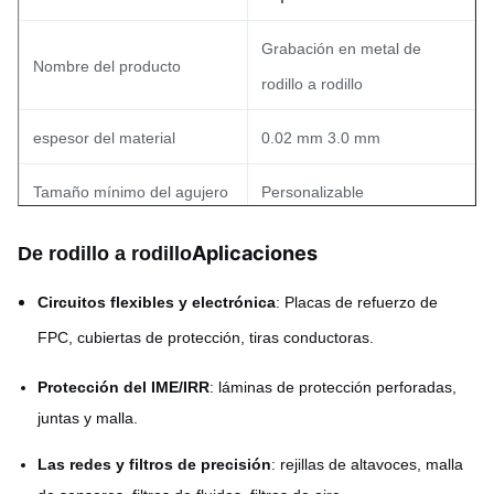
Grabación en metal de
Nombre del producto
rodillo a rodillo
espesor del material
0.02 mm 3.0 mm
Tamaño mínimo del agujero
Personalizable
Ancho de línea mínimo
Personalizable
Aplicaciones
De rodillo a rodillo
Las normas de seguridad
± 0,01 mm
Circuitos flexibles y electrónica
: Placas de refuerzo de
FPC, cubiertas de protección, tiras conductoras.
Acero inoxidable, Cu, latón,
Materiales
Protección del IME/IRR
: láminas de protección perforadas,
Al, Ni, aleaciones, etc.
juntas y malla.
Las redes y filtros de precisión
: rejillas de altavoces, malla