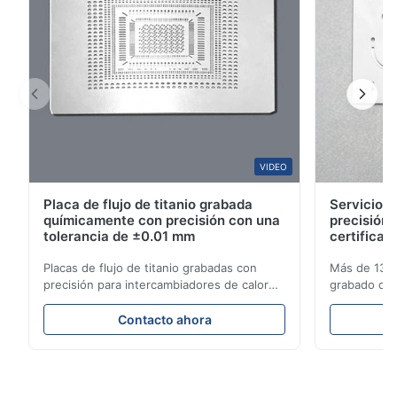
F*e
F
Jan 2.2026
Pretty good.
Amajake
VIDEO
A
Placa de flujo de titanio grabada
Servicios 
Dec 15.2025
químicamente con precisión con una
precisión 
So good.
tolerancia de ±0.01 mm
certificad
Placas de flujo de titanio grabadas con
Más de 13 a
precisión para intercambiadores de calor
grabado de t
con alta resistencia a la corrosión Visión
aeroespacia
general de la placa de flujoXinhaisen
industriales
Contacto ahora
Technology se especializa en la fabricación
soluciones 
de placas de flujo grabadas químicamente
entrega com
de alta precisión para moldeo por inyección
de titanio p
de pl...
rendimiento 