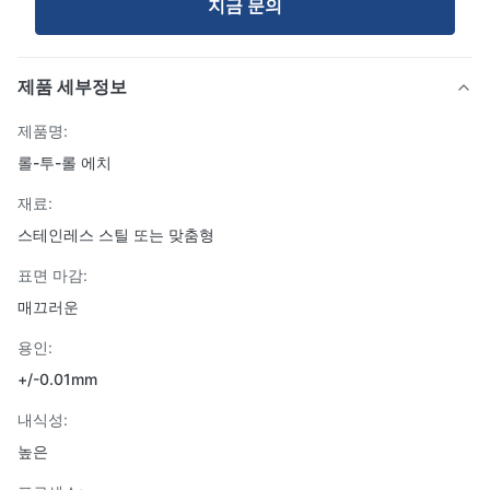
지금 문의
제품 세부정보
제품명:
롤-투-롤 에치
재료:
스테인레스 스틸 또는 맞춤형
표면 마감:
매끄러운
용인:
+/-0.01mm
내식성:
높은