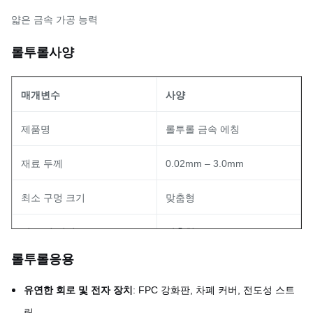
얇은 금속 가공 능력
롤투롤
사양
매개변수
사양
제품명
롤투롤 금속 에칭
재료 두께
0.02mm – 3.0mm
최소 구멍 크기
맞춤형
최소 선 너비
맞춤형
응용
롤투롤
용인
±0.01mm
유연한 회로 및 전자 장치
: FPC 강화판, 차폐 커버, 전도성 스트
스테인레스 스틸, Cu, 황동,
재료
립.