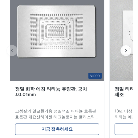
3
0
2
0
1
0
F*e
F
Jan 2.2026
Pretty good.
Amajake
VIDEO
A
정밀 화학 에칭 티타늄 유량판, 공차
정밀 티타늄
Dec 15.2025
±0.01mm
제조
So good.
고성질의 열교환기용 정밀석조 티타늄 흐름판
13년 이상 
흐름판 개요신하이젠 테크놀로지는 플라스틱
티타늄 에칭 전
주사형조, 다이?? 스 및 기타 산업용 용품에 대
는 리드 타임
한 고 정밀 화학적 인 발각 흐름 판 제조에 전문
기! 고성능 
지금 접촉하세요
적입니다.우리의 흐름판은 우수한 흐름 통제를
스 당사가 