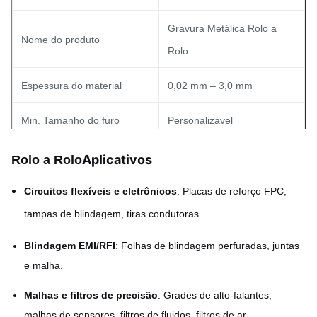
Gravura Metálica Rolo a
Nome do produto
Rolo
Espessura do material
0,02 mm – 3,0 mm
Min. Tamanho do furo
Personalizável
Min. Largura da linha
Personalizável
Aplicativos
Rolo a Rolo
Tolerância
±0,01 mm
Circuitos flexíveis e eletrônicos
: Placas de reforço FPC,
tampas de blindagem, tiras condutoras.
Aço inoxidável, Cu, Latão,
Materiais
Blindagem EMI/RFI
: Folhas de blindagem perfuradas, juntas
Al, Ni, Ligas, etc.
e malha.
Malhas e filtros de precisão
: Grades de alto-falantes,
malhas de sensores, filtros de fluidos, filtros de ar.