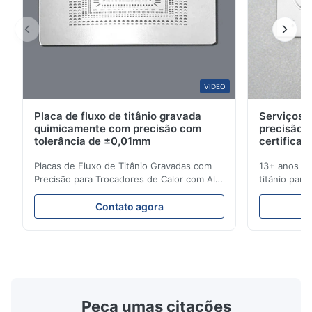
F
Jan 2.2026
Pretty good.
Amajake
VIDEO
A
Placa de fluxo de titânio gravada
Serviços d
Dec 15.2025
quimicamente com precisão com
precisão 
So good.
tolerância de ±0,01mm
certificad
Placas de Fluxo de Titânio Gravadas com
13+ anos de
Precisão para Trocadores de Calor com Alta
titânio para
Resistência à Corrosão Visão Geral da Placa
médicas e in
de FluxoA Xinhaisen Technology é
soluções de
Contato agora
especializada na fabricação de placas de
entrega com
fluxo gravadas quimicamente de alta
orçamento i
precisão para moldagem por injeção de
Gravação de
plástico, fundição sob ...
Alto Desemp
Peça umas citações