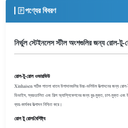
পণ্যের বিবরণ
নির্ভুল স্টেইনলেস স্টীল অংশগুলির জন্য রোল-টু
রোল-টু-রোল ওভারভিউ
Xinhaisen সঠিক পাতলা ধাতব উপাদানগুলির উচ্চ-ভলিউম উত্পাদনের জন্য রোল-টু
ডিভাইস, স্বয়ংচালিত এবং শিল্প অ্যাপ্লিকেশনের জন্য বুর-মুক্ত, চাপ-মুক্ত এবং উ
ব্যয়-কার্যকর উত্পাদন নিশ্চিত করে।
রোল টু রোল
l
বৈশিষ্ট্য