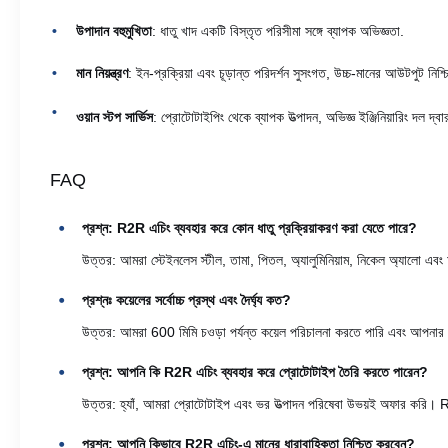
উপাদান বহুমুখিতা
: ধাতু খাদ একটি বিস্তৃত পরিসীমা সঙ্গে ব্যাপক অভিজ্ঞতা.
মান নিয়ন্ত্রণ
: ইন-প্রক্রিয়া এবং চূড়ান্ত পরিদর্শন সুসংগত, উচ্চ-মানের আউটপুট নিশ
ওয়ান স্টপ সার্ভিস
: প্রোটোটাইপিং থেকে ব্যাপক উত্পাদন, অভিজ্ঞ ইঞ্জিনিয়ারিং দল দ্বার
FAQ
প্রশ্ন: R2R এচিং ব্যবহার করে কোন ধাতু প্রক্রিয়াকরণ করা যেতে পারে?
উত্তর: আমরা স্টেইনলেস স্টীল, তামা, পিতল, অ্যালুমিনিয়াম, নিকেল অ্যালো এব
প্রশ্নঃ কয়েলের সর্বোচ্চ প্রস্থ এবং দৈর্ঘ্য কত?
উত্তর: আমরা 600 মিমি চওড়া পর্যন্ত কয়েল পরিচালনা করতে পারি এবং আপনার প্র
প্রশ্ন: আপনি কি R2R এচিং ব্যবহার করে প্রোটোটাইপ তৈরি করতে পারেন?
উত্তর: হ্যাঁ, আমরা প্রোটোটাইপ এবং ভর উত্পাদন পরিষেবা উভয়ই অফার করি। R
প্রশ্ন: আপনি কিভাবে R2R এচিং-এ মানের ধারাবাহিকতা নিশ্চিত করবেন?