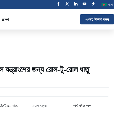
বাংলা
মামলা
এখনই জিজ্ঞাসা করুন
ীল যন্ত্রাংশের জন্য রোল-টু-রোল ধাতু
S/Customize
মডেল নম্বর:
কাস্টমাইজ করুন