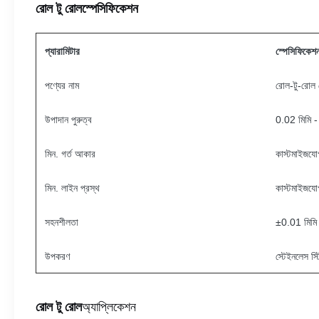
রোল টু রোল
স্পেসিফিকেশন
প্যারামিটার
স্পেসিফিকেশ
পণ্যের নাম
রোল-টু-রোল 
উপাদান পুরুত্ব
0.02 মিমি -
মিন. গর্ত আকার
কাস্টমাইজযো
মিন. লাইন প্রস্থ
কাস্টমাইজযো
সহনশীলতা
±0.01 মিমি
উপকরণ
স্টেইনলেস স্
অ্যাপ্লিকেশন
রোল টু রোল