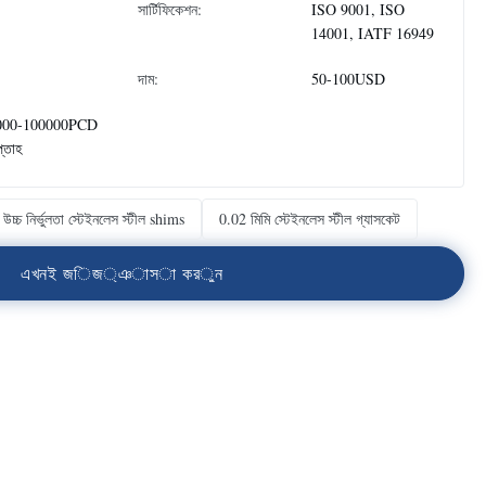
সার্টিফিকেশন:
ISO 9001, ISO
14001, IATF 16949
দাম:
50-100USD
000-100000PCD
প্তাহ
উচ্চ নির্ভুলতা স্টেইনলেস স্টীল shims
0.02 মিমি স্টেইনলেস স্টীল গ্যাসকেট
এ
খ
ন
ই
জ
ি
জ
্
ঞ
া
স
া
ক
র
ু
ন