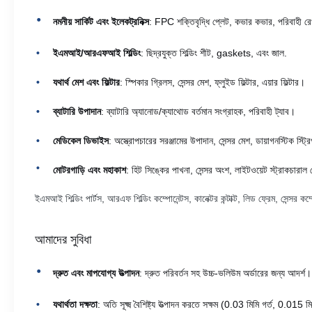
নমনীয় সার্কিট এবং ইলেকট্রনিক্স
: FPC শক্তিবৃদ্ধি প্লেট, কভার কভার, পরিবাহী রে
ইএমআই/আরএফআই শিল্ডিং
: ছিদ্রযুক্ত শিল্ডিং শীট, gaskets, এবং জাল.
যথার্থ মেশ এবং ফিল্টার
: স্পিকার গ্রিলস, সেন্সর মেশ, ফ্লুইড ফিল্টার, এয়ার ফিল্টার।
ব্যাটারি উপাদান
: ব্যাটারি অ্যানোড/ক্যাথোড বর্তমান সংগ্রাহক, পরিবাহী ট্যাব।
মেডিকেল ডিভাইস
: অস্ত্রোপচারের সরঞ্জামের উপাদান, সেন্সর মেশ, ডায়াগনস্টিক স্ট্
মোটরগাড়ি এবং মহাকাশ
: হিট সিঙ্কের পাখনা, সেন্সর অংশ, লাইটওয়েট স্ট্রাকচারাল
ইএমআই শিল্ডিং পার্টস, আরএফ শিল্ডিং কম্পোনেন্টস, কানেক্টর কন্টাক্ট, লিড ফ্রেম, সেন্সর কম
আমাদের সুবিধা
দ্রুত এবং মাপযোগ্য উত্পাদন
: দ্রুত পরিবর্তন সহ উচ্চ-ভলিউম অর্ডারের জন্য আদর্শ।
যথার্থতা দক্ষতা
: অতি সূক্ষ্ম বৈশিষ্ট্য উত্পাদন করতে সক্ষম (0.03 মিমি গর্ত, 0.015 