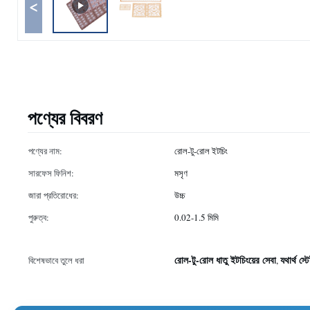
<
পণ্যের বিবরণ
পণ্যের নাম:
রোল-টু-রোল ইটচিং
সারফেস ফিনিশ:
মসৃণ
জারা প্রতিরোধের:
উচ্চ
পুরুত্ব:
0.02-1.5 মিমি
রোল-টু-রোল ধাতু ইটচিংয়ের সেবা
যথার্থ স্
বিশেষভাবে তুলে ধরা
,