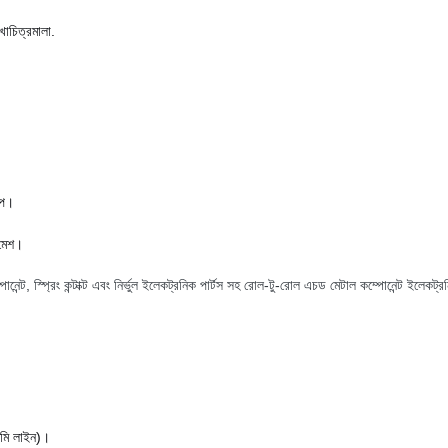
খাচিত্রমালা.
রিপ।
 মেশ।
্পোনেন্ট, স্প্রিং কন্টাক্ট এবং নির্ভুল ইলেকট্রনিক পার্টস সহ রোল-টু-রোল এচড মেটাল কম্পোনেন্ট ইলেকট্
মিমি লাইন)।