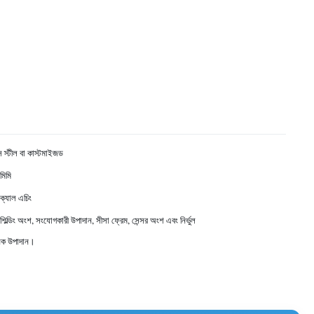
 স্টীল বা কাস্টমাইজড
মিমি
ক্যাল এচিং
্ডিং অংশ, সংযোগকারী উপাদান, সীসা ফ্রেম, সেন্সর অংশ এবং নির্ভুল
িক উপাদান।