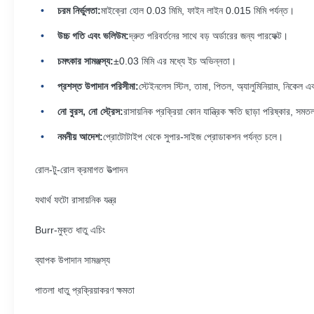
চরম নির্ভুলতা:
মাইক্রো হোল 0.03 মিমি, ফাইন লাইন 0.015 মিমি পর্যন্ত।
উচ্চ গতি এবং ভলিউম:
দ্রুত পরিবর্তনের সাথে বড় অর্ডারের জন্য পারফেক্ট।
চমৎকার সামঞ্জস্য:
±0.03 মিমি এর মধ্যে ইচ অভিন্নতা।
প্রশস্ত উপাদান পরিসীমা:
স্টেইনলেস স্টিল, তামা, পিতল, অ্যালুমিনিয়াম, নিকে
নো বুরস, নো স্ট্রেস:
রাসায়নিক প্রক্রিয়া কোন যান্ত্রিক ক্ষতি ছাড়া পরিষ্কার, স
নমনীয় আদেশ:
প্রোটোটাইপ থেকে সুপার-সাইজ প্রোডাকশন পর্যন্ত চলে।
রোল-টু-রোল ক্রমাগত উত্পাদন
যথার্থ ফটো রাসায়নিক যন্ত্র
Burr-মুক্ত ধাতু এচিং
ব্যাপক উপাদান সামঞ্জস্য
পাতলা ধাতু প্রক্রিয়াকরণ ক্ষমতা