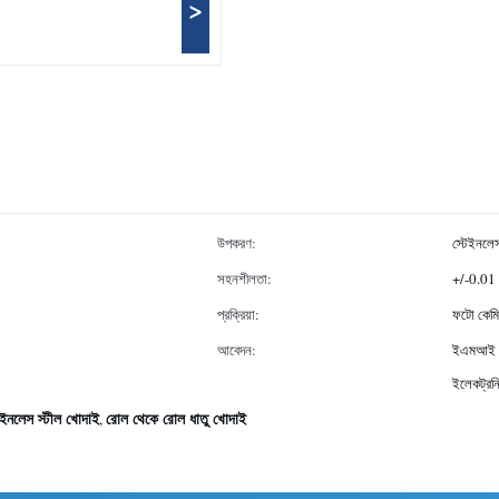
>
উপকরণ:
স্টেইনলেস
সহনশীলতা:
+/-0.01 
প্রক্রিয়া:
ফটো কেমি
আবেদন:
ইএমআই শিল
ইলেকট্রন
টেইনলেস স্টীল খোদাই
রোল থেকে রোল ধাতু খোদাই
,