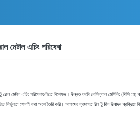
-রোল মেটাল এচিং পরিষেবা
-রোল মেটাল এচিং পরিষেবাগুলিতে বিশেষজ্ঞ। উন্নত ফটো কেমিক্যাল মেশিনিং (পিসিএম) প্র
চ্চ-নির্ভুলতা খোদাই করা অংশ তৈরি করি। আমাদের ক্রমাগত রিল-টু-রিল উত্পাদন প্রক্রিয়া বি