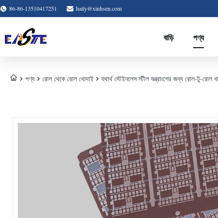
86-86-13510417251
haily@xinhsen.com
বাড়ি
পণ্য
পণ্য
রোল থেকে রোল খোদাই
যথার্থ স্টেইনলেস স্টীল যন্ত্রাংশের জন্য রোল-টু-রোল ধ