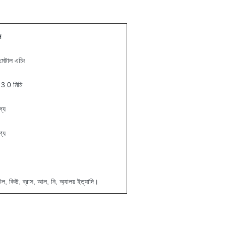
ন
মেটাল এচিং
 3.0 মিমি
গ্য
গ্য
টিল, কিউ, ব্রাস, আল, নি, অ্যালয় ইত্যাদি।