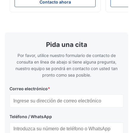
general de la placa de flujoXinhaisen
industriales
Contacto ahora
Technology se especializa en la fabricación
soluciones 
de placas de flujo grabadas químicamente
entrega com
de alta precisión para moldeo por inyección
de titanio p
de pl...
rendimiento 
Pida una cita
Por favor, utilice nuestro formulario de contacto de
consulta en línea de abajo si tiene alguna pregunta,
nuestro equipo se pondrá en contacto con usted tan
pronto como sea posible.
Correo electrónico
*
Teléfono / WhatsApp