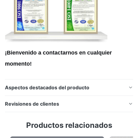
¡Bienvenido a contactarnos en cualquier
momento!
Aspectos destacados del producto
Placas bipolares grabadas con precisión fabricadas
Revisiones de clientes
con acero inoxidable, titanio y aleaciones de níquel
para pilas de combustible PEM y electrolizadores de
5.0
Productos relacionados
hidrógeno. Precisión de campo de alto flujo,
Basado en 50 reseñas recientes
resistencia a la corrosión y diseños personalizados