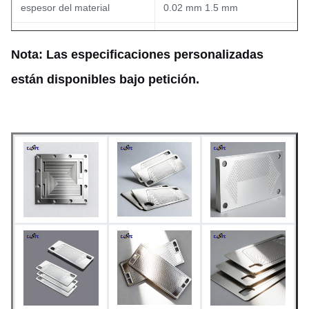
espesor del material
0.02 mm 1.5 mm
Ancho de línea mínimo
0.015 mm
Nota: Las especificaciones personalizadas
Min. Apertura (agujero)
0.03 mm
están disponibles bajo petición.
Tolerancia dimensional
±0,03 mm (uniformidad)
Prototipos rápidos (5-7
Tiempo de entrega
días); producción en masa
disponible
En forma de grabado,
Finalización de la superficie
pasivado o tratamiento de
superficie a medida