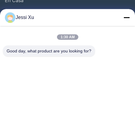
En Casa
Productos
Jessi Xu
Videos
Sobre Nosotros
1:30 AM
Visita A La Fábrica
Good day, what product are you looking for?
Control De Calidad
Contacto
Noticias
Casos De Trabajo
Síguenos.