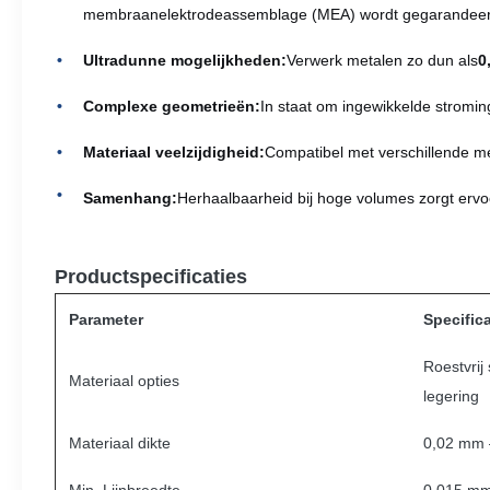
membraanelektrodeassemblage (MEA) wordt gegarandeer
Ultradunne mogelijkheden:
Verwerk metalen zo dun als
0
Complexe geometrieën:
In staat om ingewikkelde stroming
Materiaal veelzijdigheid:
Compatibel met verschillende met
Samenhang:
Herhaalbaarheid bij hoge volumes zorgt ervoor
Productspecificaties
Parameter
Specifica
Roestvrij 
Materiaal opties
legering
Materiaal dikte
0,02 mm 