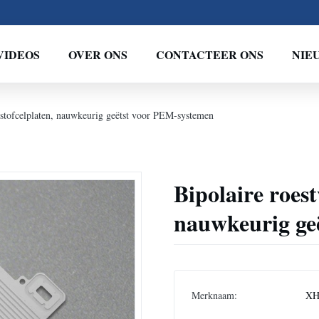
VIDEOS
OVER ONS
CONTACTEER ONS
NIE
ndstofcelplaten, nauwkeurig geëtst voor PEM-systemen
Bipolaire roest
nauwkeurig ge
Merknaam:
XH