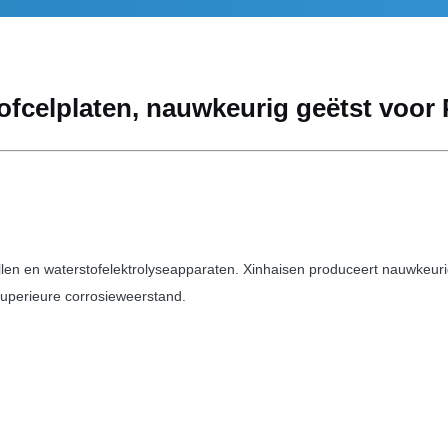
stofcelplaten, nauwkeurig geëtst vo
llen en waterstofelektrolyseapparaten. Xinhaisen produceert nauwkeuri
superieure corrosieweerstand.