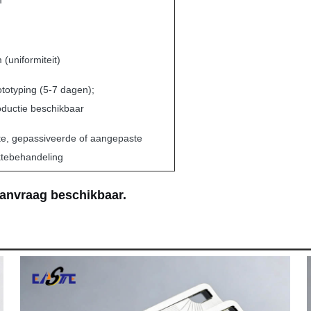
m
(uniformiteit)
ototyping (5-7 dagen);
ductie beschikbaar
te, gepassiveerde of aangepaste
ktebehandeling
aanvraag beschikbaar.