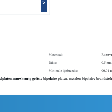
>
Materiaal:
Roestvr
Dikte:
0,5 mm 
Minimale lijnbreedte:
00,01 
elplaten
nauwkeurig geëtste bipolaire platen
metalen bipolaire brandstof
,
,