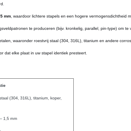
d.
,5 mm
, waardoor lichtere stapels en een hogere vermogensdichtheid mog
sveldpatronen te produceren (bijv. kronkelig, parallel, pin-type) om te 
alen, waaronder roestvrij staal (304, 316L), titanium en andere corro
 dat elke plaat in uw stapel identiek presteert.
tie
staal (304, 316L), titanium, koper,
– 1,5 mm