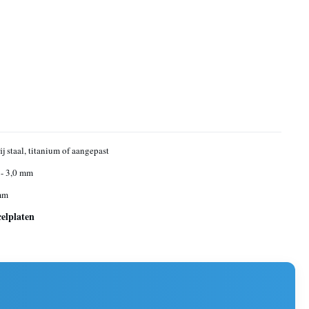
ij staal, titanium of aangepast
- 3,0 mm
mm
celplaten