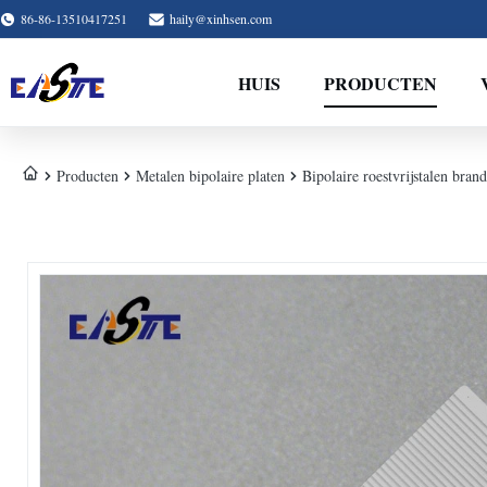
86-86-13510417251
haily@xinhsen.com
HUIS
PRODUCTEN
Producten
Metalen bipolaire platen
Bipolaire roestvrijstalen bra