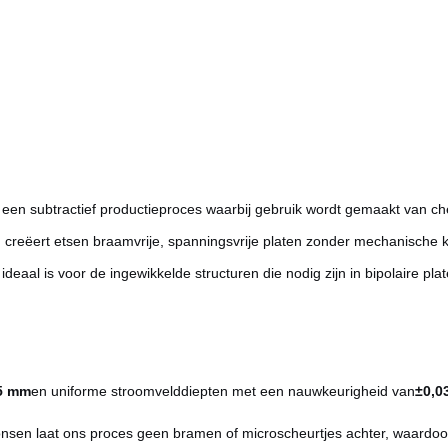
en subtractief productieproces waarbij gebruik wordt gemaakt van ch
en, creëert etsen braamvrije, spanningsvrije platen zonder mechanisch
deaal is voor de ingewikkelde structuren die nodig zijn in bipolaire plat
5 mm
en uniforme stroomvelddiepten met een nauwkeurigheid van
±0,0
onsen laat ons proces geen bramen of microscheurtjes achter, waardoo