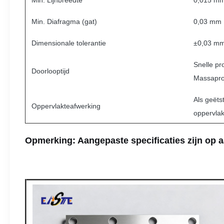
Min. Lijnbreedte
0,015 m
Min. Diafragma (gat)
0,03 mm
Dimensionale tolerantie
±0,03 mm 
Snelle pr
Doorlooptijd
Massapro
Als geëts
Oppervlakteafwerking
oppervla
Opmerking: Aangepaste specificaties zijn op 