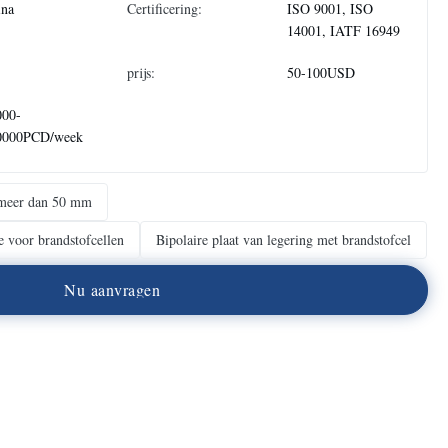
ina
Certificering:
ISO 9001, ISO
14001, IATF 16949
prijs:
50-100USD
000-
0000PCD/week
t meer dan 50 mm
e voor brandstofcellen
Bipolaire plaat van legering met brandstofcel
N
u
a
a
n
v
r
a
g
e
n