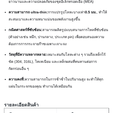
ยาวนานและความปลอดภัยของชุดอิเล็กทรอดเยื่อ (MEA)
ความสามารถ ultra-thin:
การแปรรูปโลหะบางเท่า
0.5 มม.
, ทําให้
สะสมเบาและความหนาแน่นของพลังงานสูงขึ้น
กณิตศาสตร์ที่ซับซ้อน:
สามารถผลิตรูปแบบสนามการไหลที่ซับซ้อน
(ตัวอย่างเช่น หมึก, ปานกลาง, ประเภท pin) เพื่อตอบสนองความ
ต้องการการกระจายก๊าซเฉพาะเจาะจง
วัสดุที่มีความหลากหลาย:
เหมาะสมกับโลหะต่าง ๆ รวมถึงเหล็กไร้
ขัด (304, 316L), ไทเทเนียม และเหล็กผสมที่ทนทานต่อการ
กัดกร่อนอื่น ๆ
ความคงที่:
ความสามารถในการซ้ําซ้ําในปริมาณสูง จะทําให้ทุก
แผ่นในกระจกของคุณ ทํางานได้เหมือนกัน
รายละเอียดสินค้า