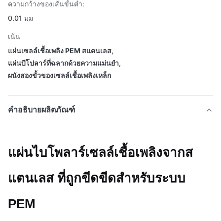
ความกว้างของเส้นขั้นต่ำ:
0.01 มม
เน้น
แผ่นเซลล์เชื้อเพลิง PEM สแตนเลส
,
แผ่นบีโปลาร์ที่ฉลากด้วยความแม่นยํา
,
ผนังสองขั้วของเซลล์เชื้อเพลิงเหล็ก
คำอธิบายผลิตภัณฑ์
แผ่นไบโพลาร์เซลล์เชื้อเพลิงจากส
แตนเลส ที่ถูกขีดขีดสําหรับระบบ
PEM