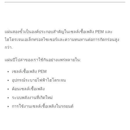
แผ่นสองขั้วเป็นองค์ประกอบสําคัญในเซลล์เชื้อเพลิง PEM และ
ไฮโดรเจนเอเล็กทรอลไซเซอร์และความทนทานต่อการกัดกร่อนสูง
กว่า.
แผ่นบีโปล่าของเราใช้กันอย่างแพร่หลายใน:
เซลล์เชื้อเพลิง PEM
อุปกรณ์ระบายไฟฟ้าไฮโดรเจน
ค้อนเซลล์เชื้อเพลิง
ระบบพลังงานที่เกิดใหม่
การใช้งานเซลล์เชื้อเพลิงในรถยนต์