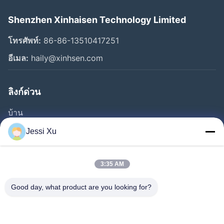
Shenzhen Xinhaisen Technology Limited
โทรศัพท์:
86-86-13510417251
อีเมล:
haily@xinhsen.com
ลิงก์ด่วน
บ้าน
ผลิตภัณฑ์
Jessi Xu
วิดีโอ
เกี่ยวกับเรา
3:35 AM
ทัวร์โรงงาน
Good day, what product are you looking for?
การควบคุมคุณภาพ
ติดต่อเรา