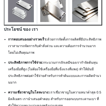
ประโยชน์ ของ เรา
การตอบสนองอย่างรวดเร็ว:
ด้วยการจัดตั้งการผลิตที่มีประสิทธิภาพ
เราสามารถจัดการกับคําสั่งด่วน และความต้องการจํานวนมาก
โดยไม่เสียคุณภาพ
ประสิทธิภาพการใช้จ่าย:
กระบวนการถักเคมีของเรากําจัดต้นทุน
เครื่องมือที่สูง (ไม่ต้องใช้เครื่องมือที่แข็งแรงที่แพง) ทําให้มันมี
ประสิทธิภาพต่อค่าใช้จ่ายสําหรับการทําต้นแบบและการผลิตจํานว
นมาก
ความเชี่ยวชาญในโลหะบาง:
เราเชี่ยวชาญในความหนาต่ําสุด 0.5
มิลลิเมตร เรานําเสนอคําตอบ สําหรับการออกแบบกระดานเบา ที่
ทําให้ความหนาแน่นของพลังงานสูงสุด