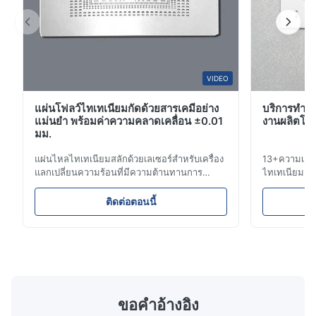
Jan 8.2026
Nice!!
W*y
VIDEO
W
แผ่นโฟลว์ไทเทเนียมกัดด้วยสารเคมีอย่าง
บริการทําเ
Nov 6.2025
แม่นยำ พร้อมค่าความคลาดเคลื่อน ±0.01
งานผลิตโลห
Excellent
มม.
แผ่นไหลไทเทเนียมสลักด้วยเลเซอร์สำหรับเครื่อง
13+ความเชี่
แลกเปลี่ยนความร้อนที่มีความต้านทานการ
ไทเทเนียม ส
กัดกร่อนสูง ภาพรวมแผ่นไหลXinhaisen
การแพทย์และ
Technology เชี่ยวชาญในการผลิตแผ่นไหลสลัก
การแก้ไขรอบค
ติดต่อตอนนี้
ด้วยสารเคมีความแม่นยำสูงสำหรับการฉีด
ข้อเสนอทันที!
พลาสติก การหล่อแบบแม่พิมพ์ และการใช้งาน
รับการใช้งานท
ทางอุตสาหกรรมอื่นๆ แผ่นไหลของเรามีการ
เรา รับใช้ โ
ควบคุมการไหลที่เหนือกว่า ความทนท...
ขอคําอ้างอิง