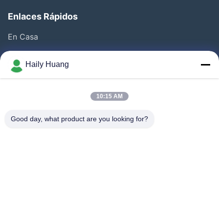
Enlaces Rápidos
En Casa
Productos
Haily Huang
Videos
Sobre Nosotros
10:15 AM
Visita A La Fábrica
Good day, what product are you looking for?
Control De Calidad
Contacto
Noticias
Casos De Trabajo
Síguenos.