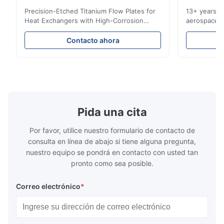
use this manufacturer again
Precision-Etched Titanium Flow Plates for
13+ years ex
Heat Exchangers with High-Corrosion
aerospace, m
W*r
Resistance Flow Plate Overview Xinhaisen
applications.
W
Technology specializes in manufacturing
solutions wi
Contacto ahora
high-precision chemically etched flow
instant quo
Dec 11.2025
plates for plastic injection molding, die
for High-Pe
Good.The product is precise and the packaging is excellent.
casting, and other industrial applications.
Industries 
Our flow plates offer superior flow control,
solutions po
exceptional durability, and precise channel
components
geometries that optimize material
(heat-resist
distribution in production processes. Flow
structural 
Pida una cita
Plate Features Complex, Burr
(surgical to
Por favor, utilice nuestro formulario de contacto de
consulta en línea de abajo si tiene alguna pregunta,
nuestro equipo se pondrá en contacto con usted tan
pronto como sea posible.
Correo electrónico
*