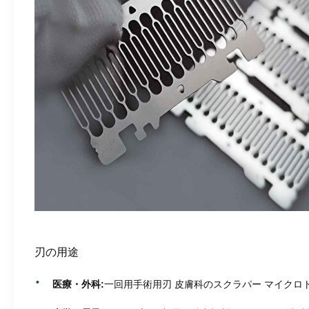
刃の用途
医療・外科:
一回用手術用刃 皮膚科のスクラパー マイクロ