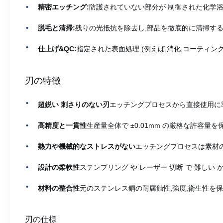
精密エッチング:
防護されていない部分が 制御された化学浴
脱毛と清掃:
残りの光抵抗を除去し,部品を徹底的に清掃する
仕上げ&QC:
指定された表面処理 (例えば,消化,コーティング
刃の特徴
超鋭い 刺さりのない刃
エッチングプロセスから直接使用に
高精度と一貫性
生産量全体で ±0.01mm の厳格な許容量を
熱力や機械的なストレスがない
エッチングプロセスは素材の
設計の柔軟性
ステンプリング や レーザー 切断 で 難しい 
材料の整合性
元のステンレス鋼の耐腐蝕性,強度,衛生性を
刃の仕様