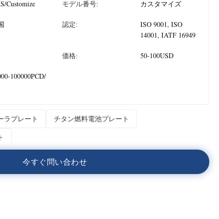
S/Customize
モデル番号:
カスタマイズ
国
認定:
ISO 9001, ISO
14001, IATF 16949
価格:
50-100USD
000-100000PCD/
ーラプレート
チタン燃料電池プレート
ト
今
す
ぐ
問
い
合
わ
せ