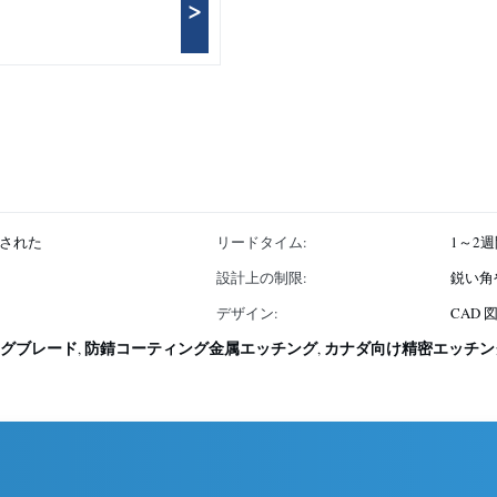
>
された
リードタイム:
1～2
設計上の制限:
鋭い角
デザイン:
CAD
グブレード
防錆コーティング金属エッチング
カナダ向け精密エッチン
,
,