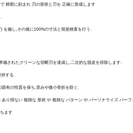
で 精密に刻まれ 刃の形状と刃を 正確に形成します
.
) を施し,その後に100%の寸法と視覚検査を行う.
準備されたクリーンな切断刃を達成し,二次的な脱皮を排除します.
保持する.
固有の性質を保ち,歪みや微小骨折を防ぐ.
か あり得ない 複雑な 形状 や 複雑な パターン や パーソナライズ パー
保ちます