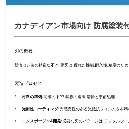
カナディアン市場向け 防腐塗装付
刃の概要
新海セン製の精密な不?? 鋼刃は 優れた性能,耐久性,精度の
製造プロセス
材料の準備:
高級の不?? 鋼板の選択 清掃と事前処理
光耐性コーティング:
光感受性のある光抵抗フィルムを材料
エクスポージャ&開発:
必要な刃のパターンは デジタルツー