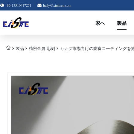
-86-13510417251
haily@xinhsen.com
家へ
製品
製品
精密金属 彫刻
カナダ市場向けの防食コーティングを