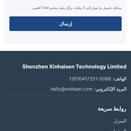
يمكنك تحميل ما يصل إلى 5 ملفات وكل ملف بحجم 10M أقصى.
إرسال
Shenzhen Xinhaisen Technology Limit
اتف:
0086-13510417251
ريد الإلكتروني:
haily@xinhsen.com
ابط سريعة
نزل
نتجات