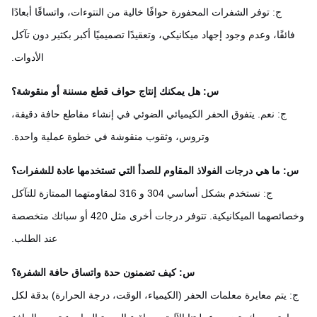
ج: توفر الشفرات المحفورة حوافًا خالية من النتوءات، واتساقًا أبعادًا
ائقًا، وعدم وجود إجهاد ميكانيكي، وتعقيدًا تصميميًا أكبر بكثير دون تآكل
الأدوات.
س: هل يمكنك إنتاج حواف قطع مسننة أو منقوشة؟
ج: نعم. يتفوق الحفر الكيميائي الضوئي في إنشاء مقاطع حافة دقيقة،
وتروس، وثقوب منقوشة في خطوة عملية واحدة.
: ما هي درجات الفولاذ المقاوم للصدأ التي تستخدمها عادة للشفرات؟
ج: نستخدم بشكل أساسي 304 و 316 لمقاومتهما الممتازة للتآكل
وخصائصهما الميكانيكية. تتوفر درجات أخرى مثل 420 أو سبائك متخصصة
عند الطلب.
س: كيف تضمنون حدة واتساق حافة الشفرة؟
: يتم معايرة معلمات الحفر (الكيمياء، الوقت، درجة الحرارة) بدقة لكل