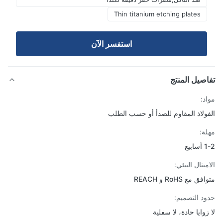
Thin titanium etching plates
استفسر الآن
صيل المنتج
د:
ولاذ المقاوم للصدأ أو حسب الطلب
ة:
يع
تثال البيئي:
 مع RoHS و REACH
د التصميم:
زوايا حادة، لا سفلية