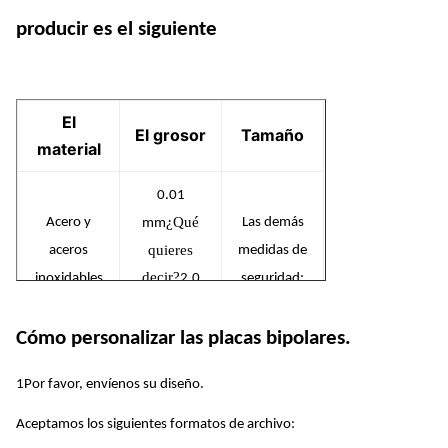
producir es el siguiente
El
El grosor
Tamaño
material
0.01
¿Qué
Acero y
Las demás
mm
quieres
aceros
medidas de
decir?
inoxidables
2.0
seguridad:
mm
Cómo personalizar las placas bipolares.
0.01
Se trata de
Las demás
¿Qué
mm
un sistema
1Por favor, envíenos su diseño.
partidas del
quieres
de control
presente
Aceptamos los siguientes formatos de archivo:
decir?
2.0
de