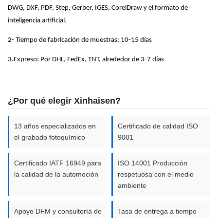
capítulo
mm
velocidad.
DWG, DXF, PDF, Step, Gerber, IGES, CorelDraw y el formato de
inteligencia artificial.
0.01
Se trata de
2- Tiempo de fabricación de muestras: 10-15 días
¿Qué
Las demás
mm
un sistema
quieres
materias
de control
3.Expreso: Por DHL, FedEx, TNT, alrededor de 3-7 días
decir?
2.0
primas
de
mm
velocidad.
¿Por qué elegir Xinhaisen?
0.01
Se trata de
¿Qué
mm
un sistema
13 años especializados en
Certificado de calidad ISO
Las demás
quieres
de control
el grabado fotoquímico
9001
partidas
decir?
1.5
de
mm
velocidad.
Certificado IATF 16949 para
ISO 14001 Producción
la calidad de la automoción
respetuosa con el medio
0.01
ambiente
Las demás
¿Qué
Titanio y
mm
medidas de
quieres
aleaciones
Apoyo DFM y consultoría de
Tasa de entrega a tiempo
seguridad: