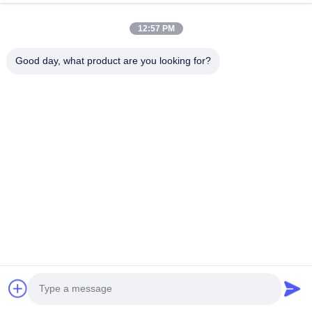
Sobre Nosotros
12:57 PM
Visita A La Fábrica
Good day, what product are you looking for?
Control De Calidad
Contacto
Noticias
Casos De Trabajo
Síguenos.
©2025- Shenzhen Xinhaisen Technology Limited. . Todos los derechos
reservados.