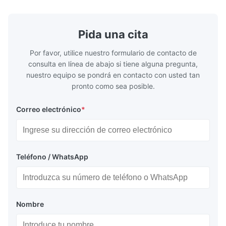
exceptional durability, and precise channel
components
geometries that optimize material
(heat-resist
distribution in production processes. Flow
structural 
Pida una cita
Plate Features Complex, Burr
(surgical to
Por favor, utilice nuestro formulario de contacto de
consulta en línea de abajo si tiene alguna pregunta,
nuestro equipo se pondrá en contacto con usted tan
pronto como sea posible.
Correo electrónico
*
Teléfono / WhatsApp
Nombre