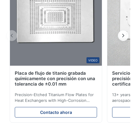
W*y
W
Nov 6.2025
Excellent
VIDEO
Placa de flujo de titanio grabada
Servicios 
químicamente con precisión con una
precisión 
tolerancia de ±0.01 mm
certificad
Precision-Etched Titanium Flow Plates for
13+ years ex
Heat Exchangers with High-Corrosion
aerospace, m
Resistance Flow Plate Overview Xinhaisen
applications.
Technology specializes in manufacturing
solutions wi
Contacto ahora
high-precision chemically etched flow
instant quo
plates for plastic injection molding, die
for High-Pe
casting, and other industrial applications.
Industries 
Our flow plates offer superior flow control,
solutions po