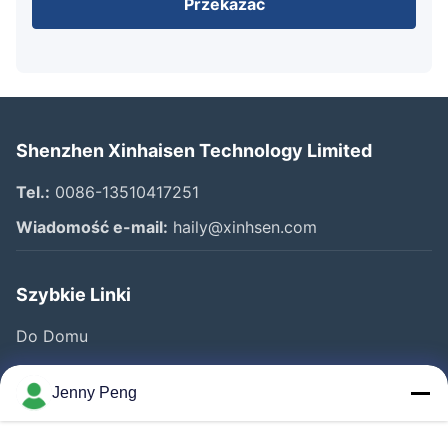
Przekazać
Shenzhen Xinhaisen Technology Limited
Tel.:
0086-13510417251
Wiadomość e-mail:
haily@xinhsen.com
Szybkie Linki
Do Domu
Produkty
Jenny Peng
Filmy
O Nas