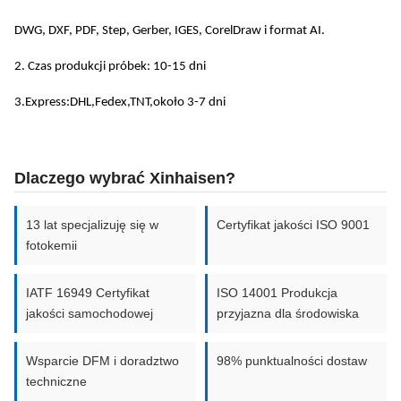
DWG, DXF, PDF, Step, Gerber, IGES, CorelDraw i format AI.
00,01
600 mm x
/
Aluminium
mm
1.5
2. Czas produkcji próbek: 10-15 dni
1500 mm
mm
3.Express:DHL,Fedex,TNT,około 3-7 dni
00,01
700 mm x
TYTAN I ZŁOJY
/
mm
20,0
2000 mm
TYTANU
Dlaczego wybrać Xinhaisen?
mm
13 lat specjalizuję się w
Certyfikat jakości ISO 9001
fotokemii
IATF 16949 Certyfikat
ISO 14001 Produkcja
jakości samochodowej
przyjazna dla środowiska
Wsparcie DFM i doradztwo
98% punktualności dostaw
techniczne