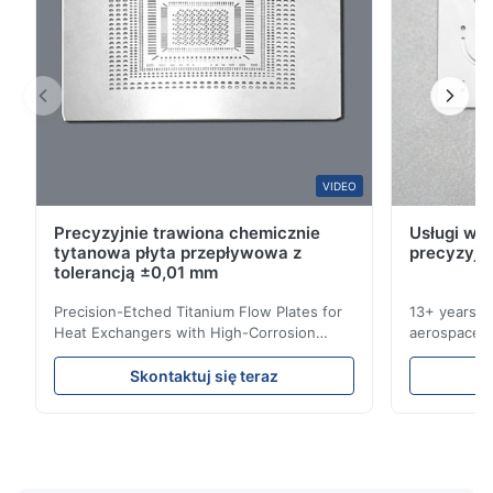
W*y
W
Nov 6.2025
Excellent
VIDEO
Precyzyjnie trawiona chemicznie
Usługi wyt
tytanowa płyta przepływowa z
precyzyjn
tolerancją ±0,01 mm
Precision-Etched Titanium Flow Plates for
13+ years ex
Heat Exchangers with High-Corrosion
aerospace, m
Resistance Flow Plate Overview Xinhaisen
applications.
Technology specializes in manufacturing
solutions wi
Skontaktuj się teraz
high-precision chemically etched flow
instant quo
plates for plastic injection molding, die
for High-Pe
casting, and other industrial applications.
Industries 
Our flow plates offer superior flow control,
solutions po
exceptional durability, and precise channel
components