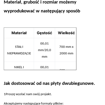
Materiał, grubość i rozmiar możemy
wyprodukować w następujący sposób
Materiał
Gęstość
Wielkość
00,01
STAŁ I
700 mm x
/
mm
20,0
NIEPRAWDZĄCIE
2000 mm
mm
NIKEL I
00,01
600 mm x
/
ZŁOWIENIA
mm
20,0
1500 mm
NIKEL
mm
Jak dostosować od nas płyty dwubiegunowe.
00,01
1Proszę wysłać nam swój projekt.
Miedź i stopy
600 mm x
/
mm
20,0
miedziane
1500 mm
Akceptujemy następujące formaty plików:
mm