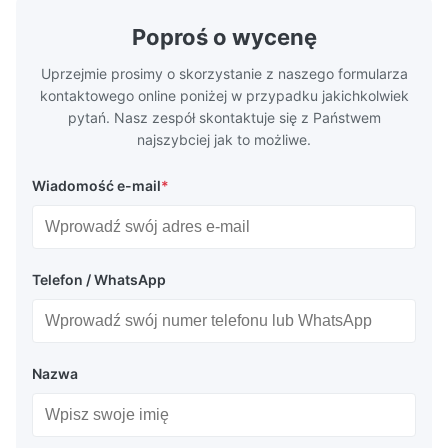
geometries that optimize material
(heat-resist
distribution in production processes. Flow
structural 
Poproś o wycenę
Plate Features Complex, Burr
(surgical to
Uprzejmie prosimy o skorzystanie z naszego formularza
kontaktowego online poniżej w przypadku jakichkolwiek
pytań. Nasz zespół skontaktuje się z Państwem
najszybciej jak to możliwe.
Wiadomość e-mail
*
Telefon / WhatsApp
Nazwa