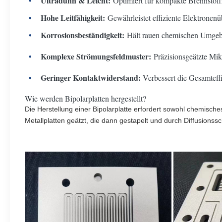
Ultradünn & Leicht:
Optimiert für kompakte Brennstoff
Hohe Leitfähigkeit:
Gewährleistet effiziente Elektronenü
Korrosionsbeständigkeit:
Hält rauen chemischen Umgeb
Komplexe Strömungsfeldmuster:
Präzisionsgeätzte Mik
Geringer Kontaktwiderstand:
Verbessert die Gesamteffi
Wie werden Bipolarplatten hergestellt?
Die Herstellung einer Bipolarplatte erfordert sowohl chemisc
Metallplatten geätzt, die dann gestapelt und durch Diffusionss