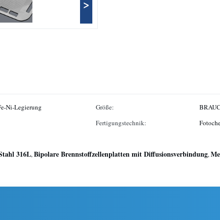
>
 Fe-Ni-Legierung
Größe:
BRAU
Fertigungstechnik:
Fotoch
 Stahl 316L
Bipolare Brennstoffzellenplatten mit Diffusionsverbindung
Me
,
,