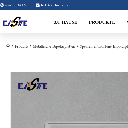
-86-13510417251
haily@xinhsen.com
ZU HAUSE
PRODUKTE
Produits
Metallische Bipolarplatten
Speziell entworfene Bipolarp