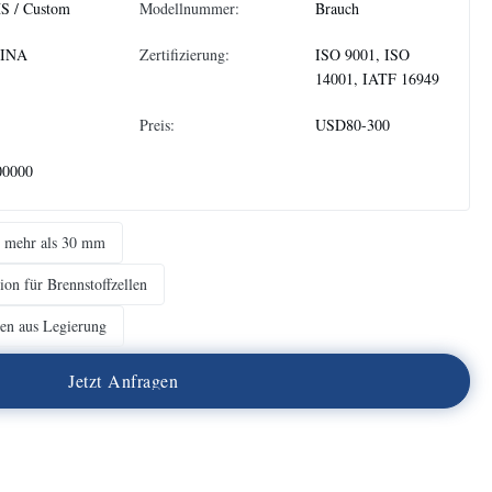
S / Custom
Modellnummer:
Brauch
INA
Zertifizierung:
ISO 9001, ISO
14001, IATF 16949
Preis:
USD80-300
00000
ht mehr als 30 mm
ion für Brennstoffzellen
llen aus Legierung
J
e
t
z
t
A
n
f
r
a
g
e
n